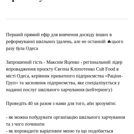
Перший прямий ефір для вивчення досвіду інших в
реформуванні шкільних їдалень, але не останній 🔥цього
разу була Одеса
Запрошений гість - Максим Яценко - регіональний лідер
впровадження проєкту Євгена Клопотенко Cult Food в
місті Одеса, керівник приватного підприємства «Раціон-
Груп» та засновник підприємства, яке спеціалізується у
наданні послуг шкільного харчування (кейтерингу)
Проведіть 40 хв разом з нами для того, аби зрозуміти:
- як можна побудувати організацію шкільного харчування
та з чого починати
- як впровадити варіативне меню та що подобається