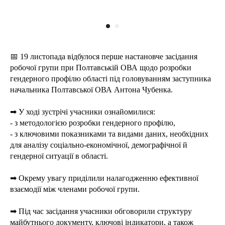
📅 19 листопада відбулося перше настановче засідання
робочої групи при Полтавській ОВА щодо розробки
гендерного профілю області під головуванням заступника
начальника Полтавської ОВА Антона Чубенка.
➡ У ході зустрічі учасники ознайомилися:
- з методологією розробки гендерного профілю,
- з ключовими показниками та видами даних, необхідних
для аналізу соціально-економічної, демографічної й
гендерної ситуації в області.
➡ Окрему увагу приділили налагодженню ефективної
взаємодії між членами робочої групи.
➡ Під час засідання учасники обговорили структуру
майбутнього документу, ключові індикатори, а також