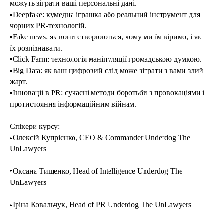
можуть зіграти ваші персональні дані.
▪️Deepfake: кумедна іграшка або реальний інструмент для
чорних PR-технологій.
▪️Fake news: як вони створюються, чому ми їм віримо, і як
їх розпізнавати.
▪️Click Farm: технологія маніпуляції громадською думкою.
▪️Big Data: як ваш цифровий слід може зіграти з вами злий
жарт.
▪️Інноваціі в PR: сучасні методи боротьби з провокаціями і
протистояння інформаційним війнам.
Спікери курсу:
▫️Олексій Купрієнко, CEO & Commander Underdog The
UnLawyers
▫️Оксана Тищенко, Head of Intelligence Underdog The
UnLawyers
▫️Іріна Ковальчук, Head of PR Underdog The UnLawyers