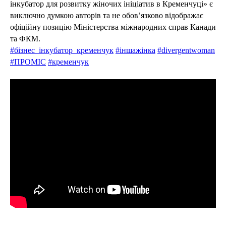
інкубатор для розвитку жіночих ініціатив в Кременчуці» є
виключно думкою авторів та не обов’язково відображає
офіційну позицію Міністерства міжнародних справ Канади
та ФКМ.
#бізнес_інкубатор_кременчук
#іншажінка
#divergentwoman
#ПРОМІС
#кременчук