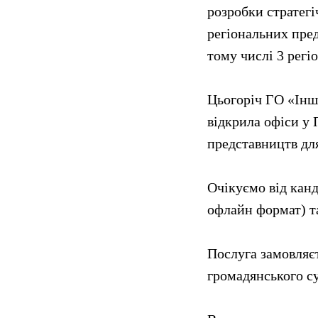
розробки стратег
регіональних пред
тому числі 3 регі
Цьогоріч ГО «Інш
відкрила офіси у 
представництв для
Очікуємо від канд
офлайн формат) та
Послуга замовляєт
громадянського с