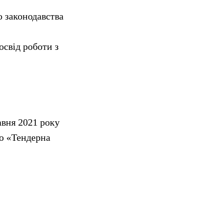
о законодавства
освід роботи з
авня 2021 року
ю «Тендерна