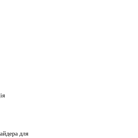
ія
вайдера для