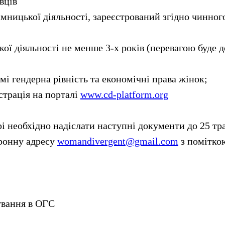
вців
ємницької діяльності, зареєстрований згідно чинног
ької діяльності не менше 3-х років (перевагою буде д
емі гендерна рівність та економічні права жінок;
єстрація на порталі
www.cd-platform.org
рі необхідно надіслати наступні документи до 25 тр
ронну адресу
womandivergent@gmail.com
з помітко
ування в ОГС