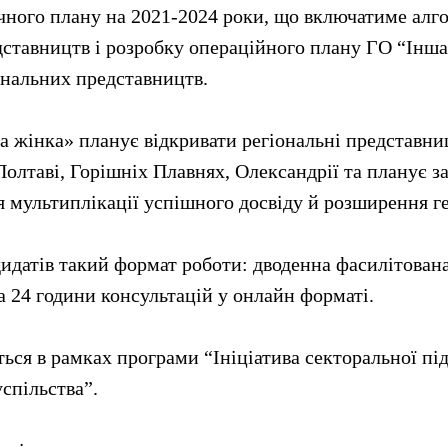
ічного плану на 2021-2024 роки, що включатиме алг
ставництв і розробку операційного плану ГО “Інша
ональних представництв.
а жінка» планує відкривати регіональні представни
Полтаві, Горішніх Плавнях, Олександрії та планує з
 мультиплікації успішного досвіду й розширення ге
идатів такий формат роботи: дводенна фасилітована
 24 години консультацій у онлайн форматі.
ься в рамках програми “Ініціатива секторальної п
успільства”.