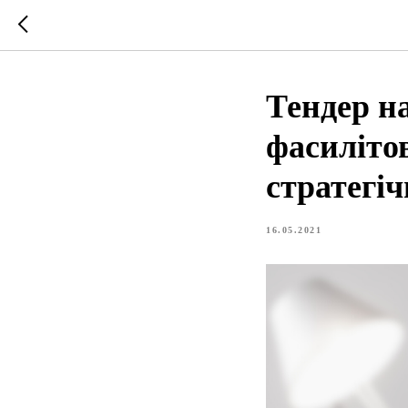
Тендер н
фасилітов
стратегіч
16.05.2021