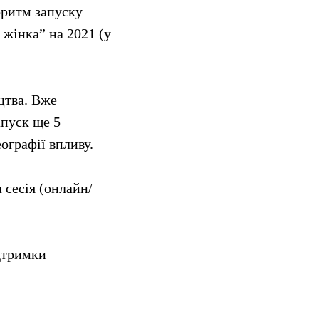
оритм запуску
 жінка” на 2021 (у
цтва. Вже
апуск ще 5
ографії впливу.
 сесія (онлайн/
ідтримки