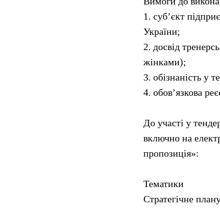
Вимоги до викона
1. суб’єкт підпри
України;
2. досвід тренерс
жінками);
3. обізнаність у т
4. обов’язкова ре
До участі у тенде
включно на елект
пропозиція»:
Тематики
Стратегічне план