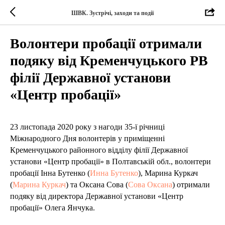
ШВК. Зустрічі, заходи та події
Волонтери пробації отримали
подяку від Кременчуцького РВ
філії Державної установи
«Центр пробації»
23 листопада 2020 року з нагоди 35-ї річниці
Міжнародного Дня волонтерів у приміщенні
Кременчуцького районного відділу філії Державної
установи «Центр пробації» в Полтавській обл., волонтери
пробації Інна Бутенко (
Инна Бутенко
), Марина Куркач
(
Марина Куркач
) та Оксана Сова (
Сова Оксана
) отримали
подяку від директора Державної установи «Центр
пробації» Олега Янчука.