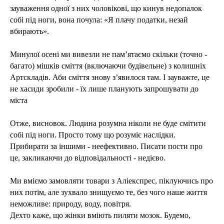
зауваження одної з них чоловікові, що кинув недопалок
собі під ноги, вона почула: «Я плачу податки, незай
вбирають».
Минулої осені ми вивезли не пам’ятаємо скільки (точно -
багато) мішків сміття (включаючи будівельне) з колишніх
Артскладів. Аби сміття знову з’явилося там. І зауважте, це
не хасиди зробили - їх лише планують запрошувати до
міста
Отже, висновок. Людина розумна ніколи не буде смітити
собі під ноги. Просто тому що розуміє наслідки.
Прибирати за іншими - неефективно. Писати пости про
це, закликаючи до відповідальності - недієво.
Ми вміємо замовляти товари з Аліекспрес, піклуючись про
них потім, але зухвало знищуємо те, без чого наше життя
неможливе: природу, воду, повітря.
Дехто каже, що жінки вміють пиляти мозок. Будемо,