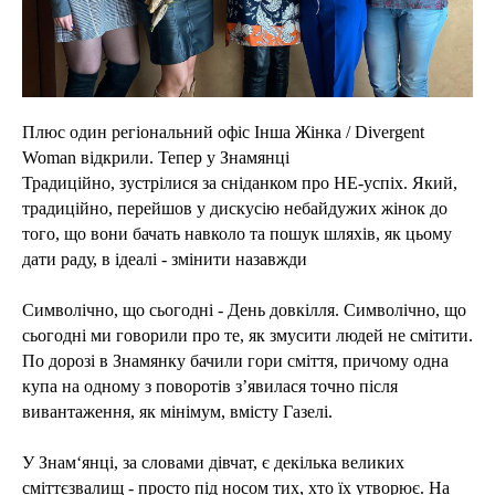
Плюс один регіональний офіс Інша Жінка / Divergent
Woman відкрили. Тепер у Знамянці
Традиційно, зустрілися за сніданком про НЕ-успіх. Який,
традиційно, перейшов у дискусію небайдужих жінок до
того, що вони бачать навколо та пошук шляхів, як цьому
дати раду, в ідеалі - змінити назавжди
Символічно, що сьогодні - День довкілля. Символічно, що
сьогодні ми говорили про те, як змусити людей не смітити.
По дорозі в Знамянку бачили гори сміття, причому одна
купа на одному з поворотів з’явилася точно після
вивантаження, як мінімум, вмісту Газелі.
У Знам‘янці, за словами дівчат, є декілька великих
сміттєзвалищ - просто під носом тих, хто їх утворює. На