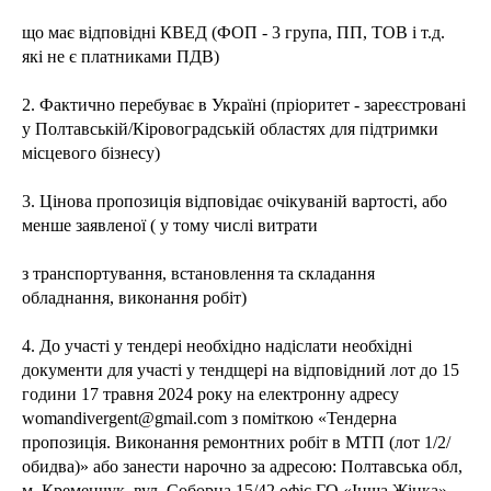
що має відповідні КВЕД (ФОП - 3 група, ПП, ТОВ і т.д.
які не є платниками ПДВ)
2. Фактично перебуває в Україні (пріоритет - зареєстровані
у Полтавській/Кіровоградській областях для підтримки
місцевого бізнесу)
3. Цінова пропозиція відповідає очікуваній вартості, або
менше заявленої ( у тому числі витрати
з транспортування, встановлення та складання
обладнання, виконання робіт)
4. До участі у тендері необхідно надіслати необхідні
документи для участі у тендщері на відповідний лот до 15
години 17 травня 2024 року на електронну адресу
womandivergent@gmail.com з поміткою «Тендерна
пропозиція. Виконання ремонтних робіт в МТП (лот 1/2/
обидва)» або занести нарочно за адресою: Полтавська обл,
м. Кременчук, вул. Соборна 15/42 офіс ГО «Інша Жінка»