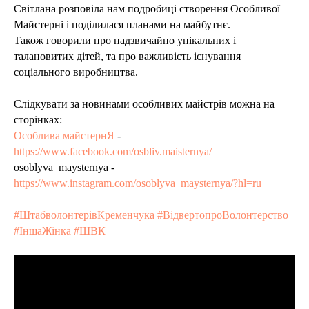
Світлана розповіла нам подробиці створення Особливої
Майстерні і поділилася планами на майбутнє.
Також говорили про надзвичайно унікальних і
талановитих дітей, та про важливість існування
соціального виробництва.
Слідкувати за новинами особливих майстрів можна на
сторінках:
Особлива майстернЯ
-
https://www.facebook.com/osbliv.maisternya/
osoblyva_maysternya -
https://www.instagram.com/osoblyva_maysternya/?hl=ru
#ШтабволонтерівКременчука #ВідвертопроВолонтерство
#ІншаЖінка #ШВК