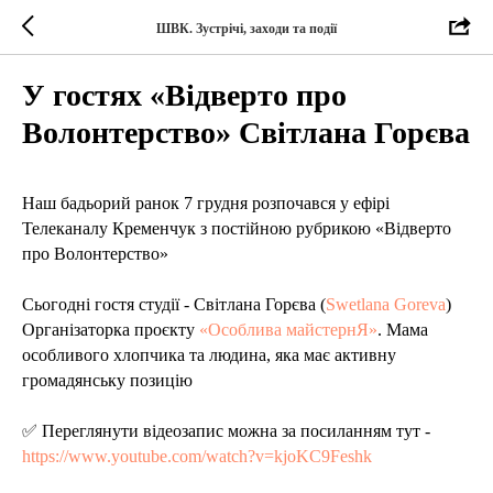
ШВК. Зустрічі, заходи та події
У гостях «Відверто про
Волонтерство» Світлана Горєва
Наш бадьорий ранок 7 грудня розпочався у ефірі
Телеканалу Кременчук з постійною рубрикою «Відверто
про Волонтерство»
Сьогодні гостя студії - Світлана Горєва (
Swetlana Goreva
)
Організаторка проєкту
«Особлива майстернЯ»
. Мама
особливого хлопчика та людина, яка має активну
громадянську позицію
✅ Переглянути відеозапис можна за посиланням тут -
https://www.youtube.com/watch?v=kjoKC9Feshk