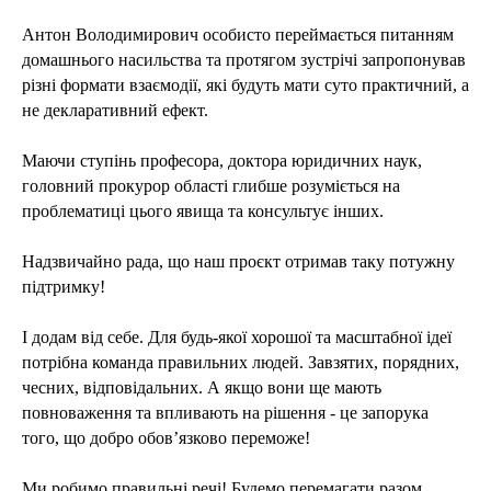
Антон Володимирович особисто переймається питанням
домашнього насильства та протягом зустрічі запропонував
різні формати взаємодії, які будуть мати суто практичний, а
не декларативний ефект.
Маючи ступінь професора, доктора юридичних наук,
головний прокурор області глибше розуміється на
проблематиці цього явища та консультує інших.
Надзвичайно рада, що наш проєкт отримав таку потужну
підтримку!
І додам від себе. Для будь-якої хорошої та масштабної ідеї
потрібна команда правильних людей. Завзятих, порядних,
чесних, відповідальних. А якщо вони ще мають
повноваження та впливають на рішення - це запорука
того, що добро обов’язково переможе!
Ми робимо правильні речі! Будемо перемагати разом