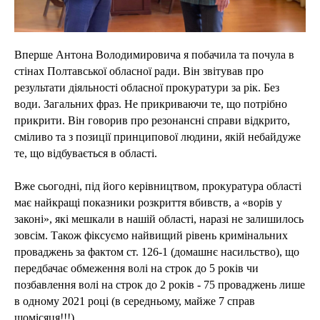
Вперше Антона Володимировича я побачила та почула в
стінах Полтавської обласної ради. Він звітував про
результати діяльності обласної прокуратури за рік. Без
води. Загальних фраз. Не прикриваючи те, що потрібно
прикрити. Він говорив про резонансні справи відкрито,
сміливо та з позиції принципової людини, якій небайдуже
те, що відбувається в області.
Вже сьогодні, під його керівництвом, прокуратура області
має найкращі показники розкриття вбивств, а «ворів у
законі», які мешкали в нашій області, наразі не залишилось
зовсім. Також фіксуємо найвищий рівень кримінальних
проваджень за фактом ст. 126-1 (домашнє насильство), що
передбачає обмеження волі на строк до 5 років чи
позбавлення волі на строк до 2 років - 75 проваджень лише
в одному 2021 році (в середньому, майже 7 справ
щомісяця!!!)