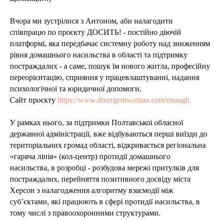
Вчора ми зустрілися з Антоном, аби налагодити
співпрацю по проєкту ДОСИТЬ! - постійно діючій
платформі, яка передбачає системну роботу над зниженням
рівня домашнього насильства в області та підтримку
постраждалих - а саме, пошук їм нового житла, професійну
переорієнтацію, сприяння у працевлаштуванні, надання
психологічної та юридичної допомоги.
Сайт проєкту
https://www.divergentwoman.com/enough
У рамках нього, за підтримки Полтавськоі обласної
державної адміністрації, вже відбуваються перші виїзди до
територіальних громад області, відкривається регіональна
«гаряча лінія» (кол-центр) протидії домашнього
насильства, в розробці - розбудова мережі притулків для
постраждалих, перейняття позитивного досвіду міста
Херсон з налагодження алгоритму взаємодії між
суб’єктами, які працюють в сфері протидії насильства, в
тому числі з правоохоронними структурами.