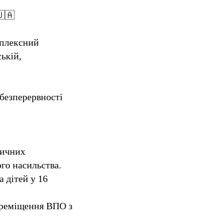
🇦
мплексний
ькій,
безперервності
.
дичних
го насильства.
 дітей у 16
переміщення ВПО з