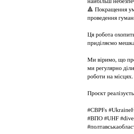
найбільш небезпеч
🔺 Покращення умо
проведення гуман
Ця робота охопит
приділяємо мешка
Ми віримо, що про
ми регулярно діли
роботи на місцях.
Проєкт реалізуєт
#CBPFs #UkraineH
#ВПО #UHF #dive
#полтавськаоблас