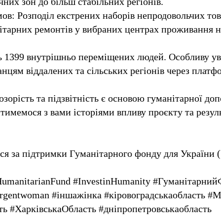
них зон до більш стабільних регіонів.
в: Розподіл екстрених наборів непродовольчих това
ітарних ремонтів у вибраних центрах проживання 
ь 1399 внутрішньо переміщених людей. Особливу ув
нцям віддалених та сільських регіонів через плат
зорість та підзвітність є основою гуманітарної до
тимемося з вами історіями впливу проєкту та резу
ься за підтримки Гуманітарного фонду для України 
umanitarianFund #InvestinHumanity #Гуманітарни
rgentwoman #іншажінка #кіровоградськаобласть #
ть #ХарківськаОбласть #дніпропетровськаобласть