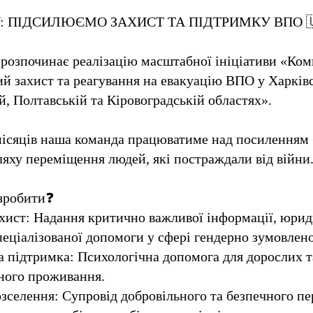
: ПІДСИЛЮЄМО ЗАХИСТ ТА ПІДТРИМКУ ВПО 
розпочинає реалізацію масштабної ініціативи «Ко
й захист та реагування на евакуацію ВПО у Харківс
, Полтавській та Кіровоградській областях».
ісяців наша команда працюватиме над посиленням 
яху переміщення людей, які постраждали від війни
зробити❓
ахист: Надання критично важливої інформації, юри
пеціалізованої допомоги у сфері гендерно зумовлено
 підтримка: Психологічна допомога для дорослих та
ного проживання.
розселення: Супровід добровільного та безпечного 