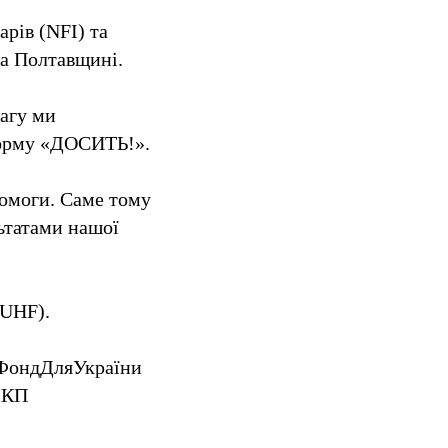
рів (NFI) та
на Полтавщині.
агу ми
форму «ДОСИТЬ!».
помоги. Саме тому
льтатами нашої
(UHF).
йФондДляУкраїни
МКП