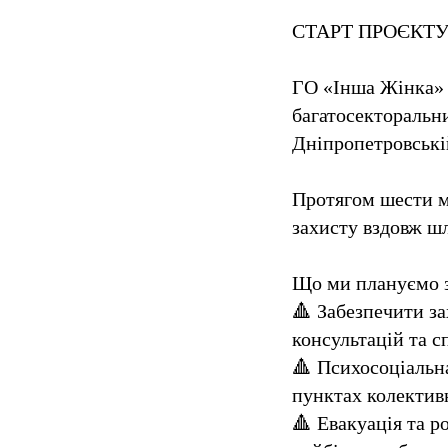
СТАРТ ПРОЄКТУ
ГО «Інша Жінка» 
багатосекторальни
Дніпропетровській
Протягом шести м
захисту вздовж шл
Що ми плануємо 
🔺 Забезпечити з
консультацій та с
🔺 Психосоціальна
пунктах колектив
🔺 Евакуація та 