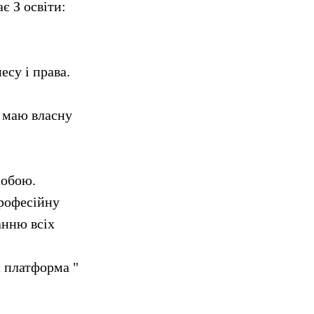
є З освіти:
есу і права.
з маю власну
собою.
професійну
анню всіх
а платформа "