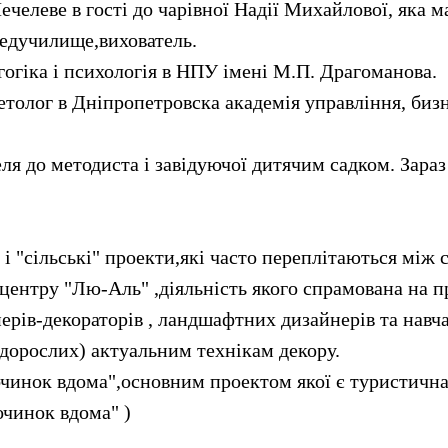
ечелеве в гості до чарівної Надії Михайлової, яка ма
едучилище,вихователь.
огіка і психологія в НПУ імені М.П. Драгоманова.
толог в Дніпропетровска академія управління, бизн
ля до методиста і завідуючої дитячим садком. Зара
 і "сільські" проекти,які часто переплітаються між 
центру "Лю-Аль" ,діяльність якого спрамована на 
ерів-декораторів , ландшафтних дизайнерів та навч
 дорослих) актуальним технікам декору.
очинок вдома",основним проектом якої є туристичн
починок вдома" )