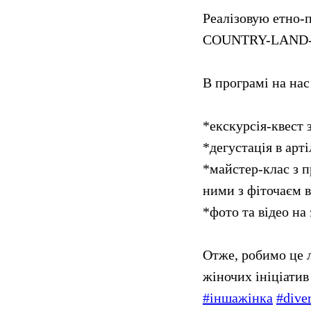
Реалізовую етно-п
COUNTRY-LAND-мал
В програмі на нас
*екскурсія-квест 
*дегустація в арт
*майстер-клас з 
ними з фіточаєм в
*фото та відео на
Отже, робимо це л
жіночих ініціатив
#іншажінка
#dive