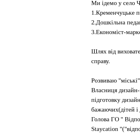
Ми ідемо у село Ч
1.Кременчуцьке п
2.Дошкільна педаг
3.Економіст-марке
Шлях від виховате
справу.
Розвиваю "міські"
Власниця дизайн-
підготовку дизайн
бажаючих(дітей і
Голова ГО " Відп
Staycation "("від