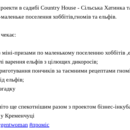
роекти в садибі Country House - Сільська Хатинка т
еньке поселення хоббітів,гномів та ельфів.
 чекає:
з міні-призами по маленькому поселенню хоббітів ,е
ілі варення ельфів з цілющих дикоросів;
приготування пончиків за таємними рецептами гном
ід ельфів;
 згадку
іто ще спекотнішим разом з проектом бізнес-інкуба
 у Кременчуці
rgentwoman
#проміс