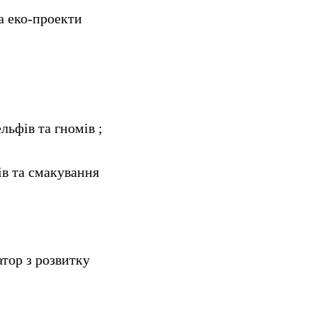
а еко-проекти
льфів та гномів ;
ів та смакування
тор з розвитку