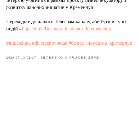
Інтерв'ю учасниць в рамках проєкту Бізнес-інкубатору з
розвитку жіночих ініціатив у Кременчуці
Переходьте до нашого Телеграм-каналу, аби бути в курсі
подій -
https://t.me/Business_Incubator_Kremenchug
#іншажінка #divergentwoman #бізнес_інкубатор_кременчук
2020-07-13 02:17
ІНТЕРВ'Ю З УЧАСНИЦЯМИ