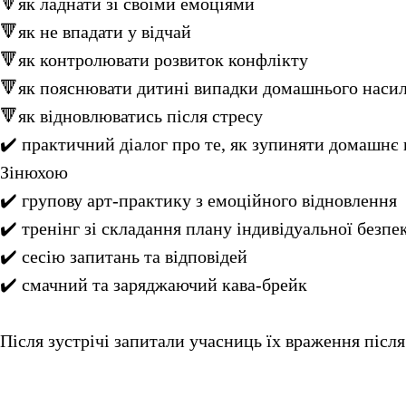
🔻як ладнати зі своїми емоціями
🔻як не впадати у відчай
🔻як контролювати розвиток конфлікту
🔻як пояснювати дитині випадки домашнього насил
🔻як відновлюватись після стресу
✔️ практичний діалог про те, як зупиняти домашнє
Зінюхою
✔️ групову арт-практику з емоційного відновлення
✔️ тренінг зі складання плану індивідуальної безпе
✔️ сесію запитань та відповідей
✔️ смачний та заряджаючий кава-брейк
Після зустрічі запитали учасниць їх враження після