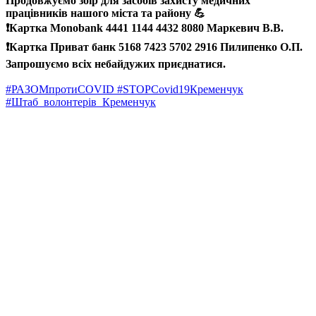
Продовжуємо збір для засобів захисту медичних
працівників нашого міста та району 💪
❗️Картка Monobank 4441 1144 4432 8080 Маркевич В.В.
❗️Картка Приват банк 5168 7423 5702 2916 Пилипенко О.П.
Запрошуємо всіх небайдужих приєднатися.
#РАЗОМпротиCOVID #STOPCovid19Кременчук
#Штаб_волонтерів_Кременчук