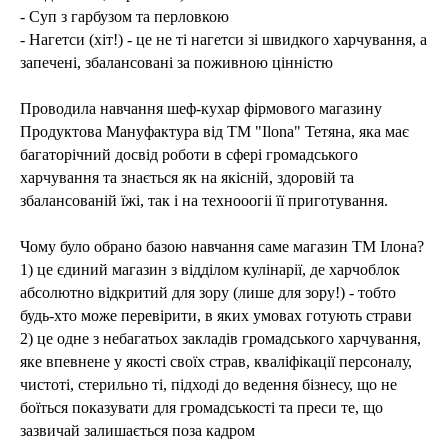
- Суп з гарбузом та перловкою
- Нагетси (хіт!) - це не ті нагетси зі швидкого харчування, а
запечені, збалансовані за поживною цінністю
Проводила навчання шеф-кухар фірмового магазину
Продуктова Мануфактура від ТМ "Ilona" Тетяна, яка має
багаторічний досвід роботи в сфері громадського
харчування та знається як на якісній, здоровій та
збалансованій їжі, так і на технооогіі її приготування.
Чому було обрано базою навчання саме магазин ТМ Ілона?
1) це єдиний магазин з відділом кулінарії, де харчоблок
абсолютно відкритий для зору (лише для зору!) - тобто
будь-хто може перевірити, в яких умовах готують страви
2) це одне з небагатьох закладів громадського харчування,
яке впевнене у якості своїх страв, кваліфікації персоналу,
чистоті, стерильно ті, підході до ведення бізнесу, що не
боїться показувати для громадськості та преси те, що
зазвичай залишається поза кадром