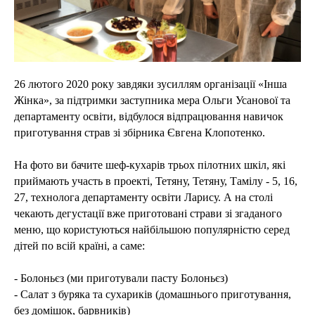
26 лютого 2020 року завдяки зусиллям організації «Інша
Жінка», за підтримки заступника мера Ольги Усанової та
департаменту освіти, відбулося відпрацювання навичок
приготування страв зі збірника Євгена Клопотенко.
На фото ви бачите шеф-кухарів трьох пілотних шкіл, які
приймають участь в проекті, Тетяну, Тетяну, Тамілу - 5, 16,
27, технолога департаменту освіти Ларису. А на столі
чекають дегустації вже приготовані страви зі згаданого
меню, що користуються найбільшою популярністю серед
дітей по всій країні, а саме:
- Болоньєз (ми приготували пасту Болоньєз)
- Салат з буряка та сухариків (домашнього приготування,
без домішок, барвників)