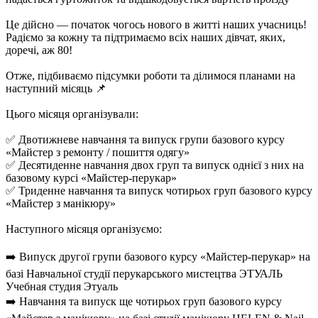
Це дійсно — початок чогось нового в житті наших учасниць!
Радіємо за кожну та підтримаємо всіх наших дівчат, яких,
доречі, аж 80!
Отже, підбиваємо підсумки роботи та ділимося планами на
наступний місяць 📌
Цього місяця організували:
✅ Двотижневе навчання та випуск групи базового курсу
«Майстер з ремонту / пошиття одягу»
✅ Десятиденне навчання двох груп та випуск однієї з них на
базовому курсі «Майстер-перукар»
✅ Триденне навчання та випуск чотирьох груп базового курсу
«Майстер з манікюру»
Наступного місяця організуємо:
➡️ Випуск другої групи базового курсу «Майстер-перукар» на
базі Навчальної студії перукарського мистецтва ЭТУАЛЬ
Учебная студия Этуаль
➡️ Навчання та випуск ще чотирьох груп базового курсу