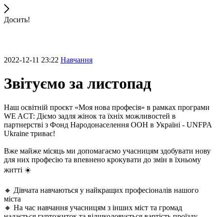
Досить!
2022-12-11 23:22
Навчання
Звітуємо за листопад
Наш освітній проєкт «Моя нова професія» в рамках програми
WE ACT: Діємо задля жінок та їхніх можливостей в
партнерстві з Фонд Народонаселення ООН в Україні - UNFPA
Ukraine триває!
Вже майже місяць ми допомагаємо учасницям здобувати нову
для них професію та впевнено крокувати до змін в їхньому
житті ☀️
🔸 Дівчата навчаються у найкращих професіоналів нашого
міста
🔸 На час навчання учасницям з інших міст та громад
надається гуртожиток та відшкодовується вартість проїзду