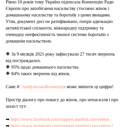
Рівно 10 років тому Україна підписала Конвенцію Ради
Європи про запобігання насильству стосовно жінок і
домашньому насильству та боротьбу з цими явищами.
Утім, документ досі не ратифіковано, попри адвокацію
активістської спільноти, міжнародну підтримку та
очевидну неефективність чинної системи боротьби з
домашнім насильством.
🔶 За 9 місяців 2021 року зафіксували 27 тисяч звернень
від постраждалих.
🔶 95% щодо домашнього насильства
🔶 84% таких звернень від жінок.
Саме #
СтамбульськаКонвенція
може змінити ці цифри!
Простір діалогу про повагу до жінок, про ненасилля і про
захист тут:
➡
https://www.facebook.com/support.istanbul.convention
➡
https://www.instagram.com/support.istanbul.convention/?