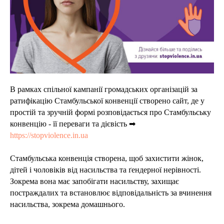
В рамках спільної кампанії громадських організацій за
ратифікацію Стамбульської конвенції створено сайт, де у
простій та зручній формі розповідається про Стамбульську
конвенцію - її переваги та дієвість ➡
https://stopviolence.in.ua
Стамбульська конвенція створена, щоб захистити жінок,
дітей і чоловіків від насильства та ґендерної нерівності.
Зокрема вона має запобігати насильству, захищає
постраждалих та встановлює відповідальність за вчинення
насильства, зокрема домашнього.