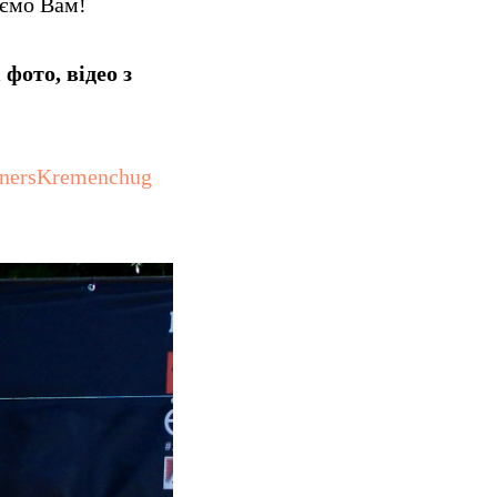
уємо Вам!
 фото, відео з
nnersKremenchug