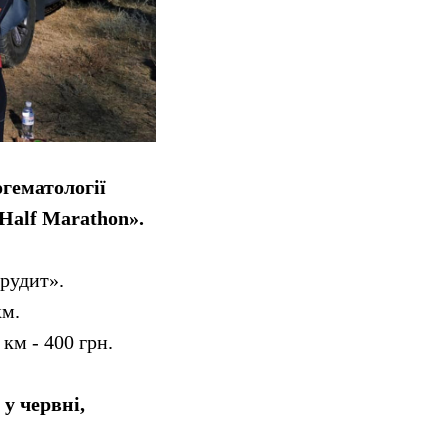
огематології
 Half Marathon».
Ерудит».
км.
 км - 400 грн.
 у червні,