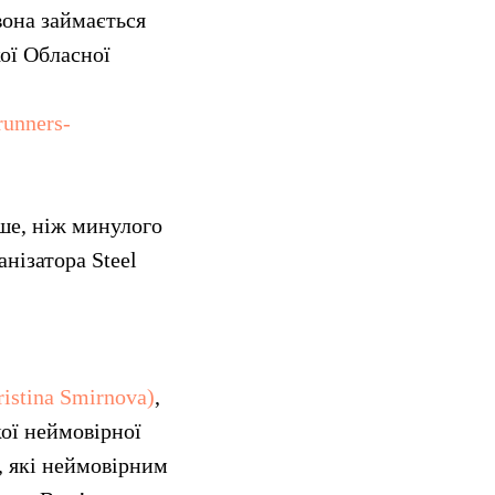
вона займається
ої Обласної
runners-
ьше, ніж минулого
анізатора Steel
istina Smirnova)
,
ої неймовірної
, які неймовірним