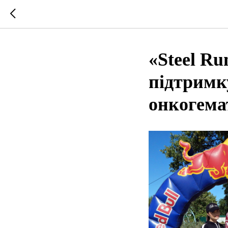
«Steel Ru
підтримк
онкогемат