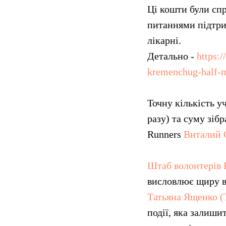
Ці кошти були сп
питаннями підтри
лікарні.
Детально -
https:
kremenchug-half-
Точну кількість у
разу) та суму зібр
Runners
Виталий 
Штаб волонтерів
висловлює щиру 
Татьяна Ященко (
події, яка залиши