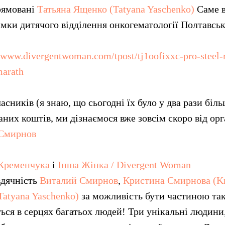
рямовані
Татьяна Ященко (Tatyana Yaschenko)
Саме 
мки дитячого відділення онкогематології Полтавськ
//www.divergentwoman.com/tpost/tj1oofixxc-pro-steel-
marath
часників (я знаю, що сьогодні їх було у два рази біл
аних коштів, ми дізнаємося вже зовсім скоро від орг
Смирнов
 Кременчука
і
Інша Жінка / Divergent Woman
вдячність
Виталий Смирнов
,
Кристина Смирнова (Kr
Tatyana Yaschenko)
за можливість бути частиною так
ться в серцях багатьох людей! Три унікальні людини