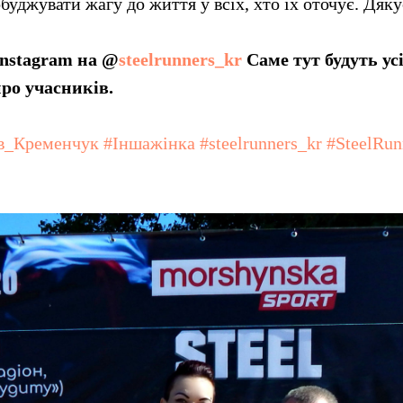
уджувати жагу до життя у всіх, хто їх оточує. Дяк
Іnstagram на @
steelrunners_kr
Саме тут будуть усі
 про учасників.
_Кременчук #Іншажінка #steelrunners_kr #SteelRu