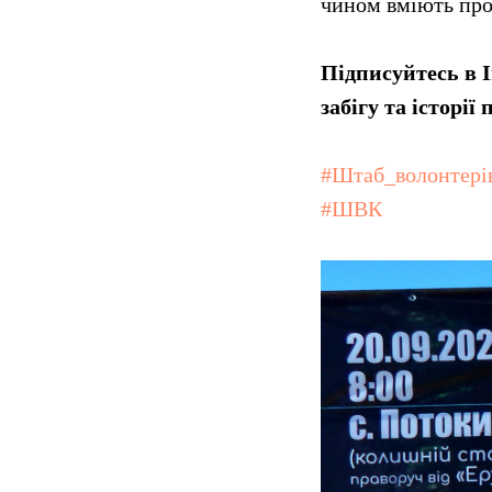
чином вміють проб
Підписуйтесь в 
забігу та історії
#Штаб_волонтерів
#ШВК