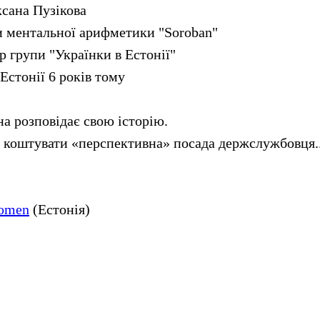
ксана Пузікова
 ментальної арифметики "Soroban"
р групи "Українки в Естонії"
Естонії 6 років тому
а розповідає свою історію.
е коштувати «перспективна» посада держслужбовця.
omen
(Естонія)