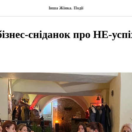
Інша Жінка. Події
ізнес-сніданок про НЕ-успі