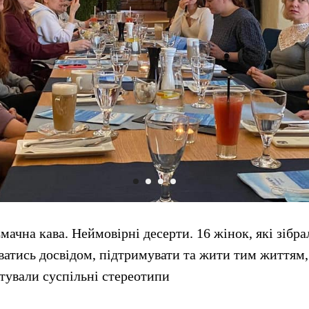
мачна кава. Неймовірні десерти. 16 жінок, які зібр
атись досвідом, підтримувати та жити тим життям, 
отували суспільні стереотипи