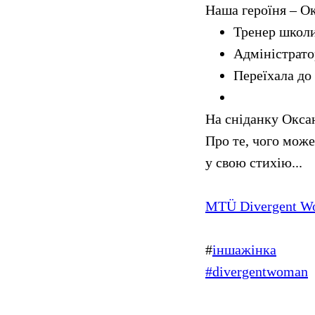
Наша героїня – О
Тренер школи
Адміністрато
Переїхала до 
На сніданку Оксан
Про те, чого мож
у свою стихію...
MTÜ Divergent W
#
іншажінка
#divergentwoman