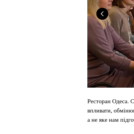
Ресторан Одеса. С
впливати, обмінюв
а не яке нам підг