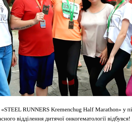
г «STEEL RUNNERS Kremenchug Half Marathon» у п
сного відділення дитячої онкогематології відбувся!