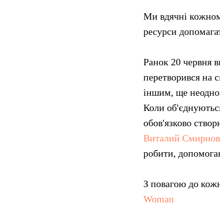
Ми вдячні кожному
ресурси допомага
Ранок 20 червня в
перетворився на с
іншим, ще неоднор
Коли об'єднуються
обов'язково створ
Виталий Смирнов
робити, допомога
З повагою до кож
Woman