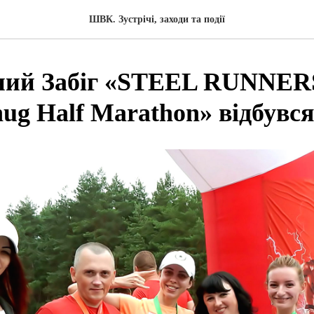
ШВК. Зустрічі, заходи та події
ний Забіг «STEEL RUNNER
ug Half Marathon» відбувся