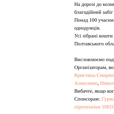
На дорозі до коли
благодійний забі
Понад 100 учасникі
однодумців.
Усі зібрані кошти
Полтавського обла
Висловлюємо подя
Організаторам, во
Кристина Смирнов
Алексенко
,
Никол
Вибачте, якщо ког
Спонсорам:
Гурма
піротехніки 1001