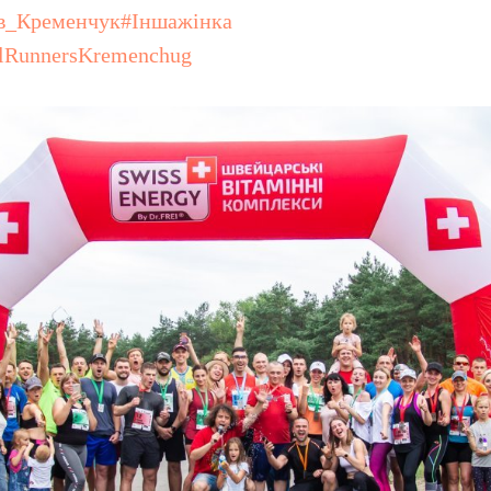
в_Кременчук#Іншажінка
lRunnersKremenchug