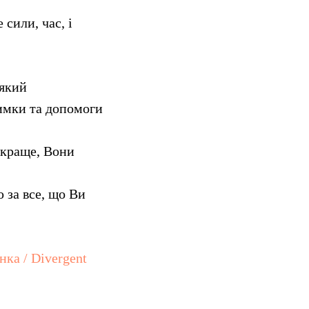
сили, час, і
 який
римки та допомоги
 краще, Вони
за все, що Ви
ка / Divergent