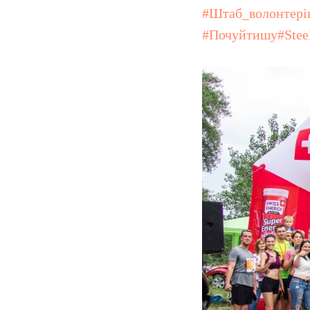
#Штаб_волонтері
#Почуйтишу#Stee