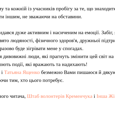
 та кожній із учасників пробігу за те, що знаходите 
ти іншим, не зважаючи на обставини.
идався дуже активним і насиченим на емоції. Забіг,
вято людяності, фізичного здоров'я, дружньої підт
азово буде зігрівати мене у спогадах.
 дивовижні люди, які прагнуть змінити цей світ на
юють події, які вражають та надихають!
і
Татьяна Ященко
безмежно Вами пишаюся й дякую 
ючи тим, хто цього потребує.
ного читача,
Штаб волонтерів Кременчука
і
Інша Жін