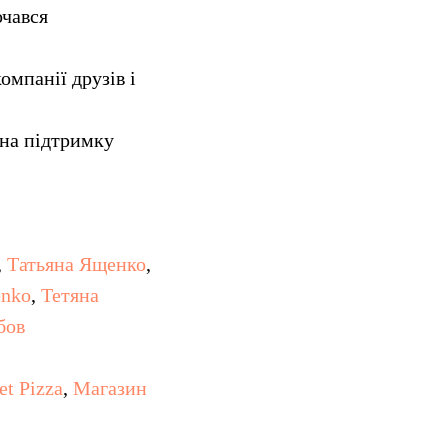
очався
омпанії друзів і
 на підтримку
,
Татьяна Ященко
,
enko
,
Тетяна
бов
et Pizza
,
Магазин