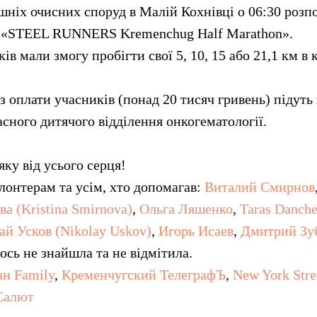
шніх очисних споруд в Малій Кохнівці о 06:30 розп
г «STEEL RUNNERS Kremenchug Half Marathon».
в мали змогу пробігти свої 5, 10, 15 або 21,1 км в к
 з оплати учасників (понад 20 тисяч гривень) підуть
сного дитячого відділення онкогематології.
ку від усього серця!
лонтерам та усім, хто допомагав:
Виталий Смирнов
а (Kristina Smirnova)
,
Ольга Ляшенко
,
Taras Danch
ай Усков (Nikolay Uskov)
,
Игорь Исаев
,
Дмитрий Зу
ось не знайшла та не відмітила.
н Family
,
Кременчугский ТелеграфЪ
,
New York Stre
Салют