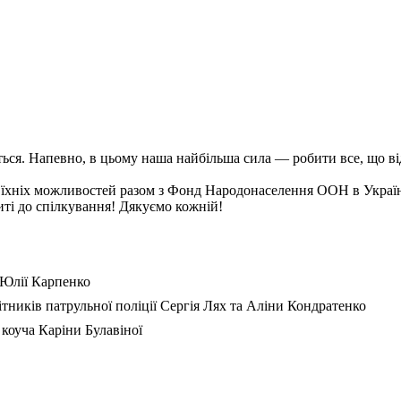
ся. Напевно, в цьому наша найбільша сила — робити все, що від 
їхніх можливостей разом з Фонд Народонаселення ООН в Україні
иті до спілкування! Дякуємо кожній!
 Юлії Карпенко
ітників патрульної поліції Сергія Лях та Аліни Кондратенко
 коуча Каріни Булавіної