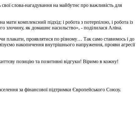
свої слова-нагадування на майбутнє про важливість для
мати комплексний підхід: і робота з потерпілою, і робота із
о злочину, як домашнє насильство», - поділилася Аліна.
 чи плакати, проявлятися по різному… Так само ставимось і до
імізуємо накопичення внутрішнього напруження, прояви агресії
життєву позицію та позитивні відгуки! Віримо в кожну!
селення за фінансової підтримки Європейського Союзу.