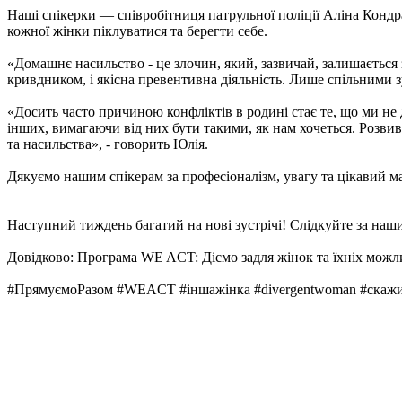
Наші спікерки — співробітниця патрульної поліції Аліна Конд
кожної жінки піклуватися та берегти себе.
«Домашнє насильство - це злочин, який, зазвичай, залишається
кривдником, і якісна превентивна діяльність. Лише спільними 
«Досить часто причиною конфліктів в родині стає те, що ми не 
інших, вимагаючи від них бути такими, як нам хочеться. Розвив
та насильства», - говорить Юлія.
Дякуємо нашим спікерам за професіоналізм, увагу та цікавий ма
Наступний тиждень багатий на нові зустрічі! Слідкуйте за на
Довідково: Програма WE ACT: Діємо задля жінок та їхніх мож
#ПрямуємоРазом #WEACT #іншажінка #divergentwoman #скажид