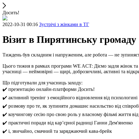
Досить!
2022-10-31 00:16
Зустрічі з жінками в ТГ
Візит в Пирятинську громаду
Тиждень був складним і напруженим, але робота — не зупиняєть
Цього тижня в рамках програми WE ACT: Діємо задля жінок та 
учасниці — неймовірні — щирі, доброзичливі, активні та відкр
Що підготували для учасниць заходу:
✔️ презентацію онлайн-платформи Досить!
✔️ активний тренінг з емоційного відновлення від психологині
✔️ розмову про те, як зупиняти домашнє насильство від співроб
✔️ коучингову сесію про свою роль у власному фільмі життя від
✔️ практичні поради від кар’єрної радниці Ганни Дем'яненко
✔️ і, звичайно, смачний та заряджаючий кава-брейк