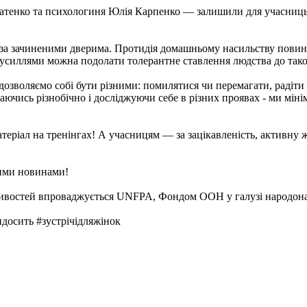
ратенко та психологиня Юлія Карпенко — залишили для учасниць 
 за зачиненими дверима. Протидія домашньому насильству повинна 
зусиллями можна подолати толерантне ставлення людства до таког
дозволяємо собі бути різними: помилятися чи перемагати, радіти
аючись різнобічно і досліджуючи себе в різних проявах - ми мін
теріал на тренінгах! А учасницям — за зацікавленість, активну 
шими новинами!
ливостей впроваджується UNFPA, Фондом ООН у галузі народона
осить #зустрічідляжінок