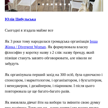
Юлія Цибульська
Сьогодні я згадала майже все
Як 3 роки тому народилася громадська організація
Інша
Жінка / Divergent Woman
. Як формулювала власну
філософію у коротку назву з 2 слів: назву бренду, який
пізніше стануть завзято обговорювати, але ніколи не
забудуть
Як організувала перший захід на 300 осіб, була одночасно і
спонсором, і маркетологом, і організатором, і бухгалтером,
і менеджером, і дизайнером, і піарником. І після цього
повторювала це ще багато-багато разів.
Як вмовляла дівчат йти на вибори та змінити свою думку
про політику. Тому що це - наше життя і ми маємо право