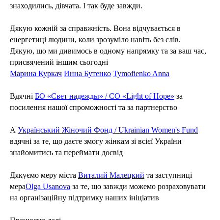
знаходились, дівчата. І так буде завжди.
Дякую кожній за справжність. Вона відчувається в
енергетиці людини, коли зрозуміло навіть без слів.
Дякую, що ми дивимось в одному напрямку та за ваш час,
присвячений іншим сьогодні
Марина Куркач
Инна Бутенко
Tymofienko Anna
Вдячні
БО «Свет надежды» / CO «Light of Hope»
за
посилення нашої спроможності та за партнерство
А
Український Жіночий Фонд / Ukrainian Women's Fund
вдячні за те, що даєте змогу жінкам зі всієї України
знайомитись та переймати досвід
Дякуємо меру міста
Виталий Малецкий
та заступниці
мера
Olga Usanova
за те, що завжди можемо розраховувати
на організаційну підтримку наших ініціатив