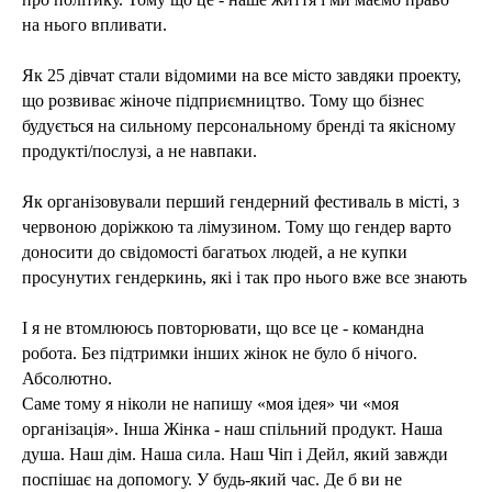
на нього впливати.
Як 25 дівчат стали відомими на все місто завдяки проекту,
що розвиває жіноче підприємництво. Тому що бізнес
будується на сильному персональному бренді та якісному
продукті/послузі, а не навпаки.
Як організовували перший гендерний фестиваль в місті, з
червоною доріжкою та лімузином. Тому що гендер варто
доносити до свідомості багатьох людей, а не купки
просунутих гендеркинь, які і так про нього вже все знають
І я не втомлююсь повторювати, що все це - командна
робота. Без підтримки інших жінок не було б нічого.
Абсолютно.
Саме тому я ніколи не напишу «моя ідея» чи «моя
організація». Інша Жінка - наш спільний продукт. Наша
душа. Наш дім. Наша сила. Наш Чіп і Дейл, який завжди
поспішає на допомогу. У будь-який час. Де б ви не