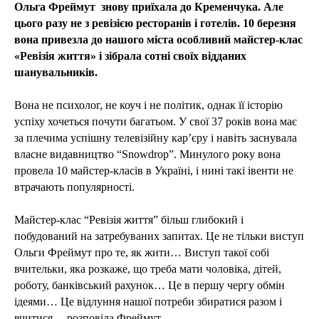
Ольга Фреймут знову приїхала до Кременчука. Але
цього разу не з ревізією ресторанів і готелів. 10 березня
вона привезла до нашого міста особливий майстер-клас
«Ревізія життя» і зібрала сотні своїх відданих
шанувальників.
Вона не психолог, не коуч і не політик, однак її історію
успіху хочеться почути багатьом. У свої 37 років вона має
за плечима успішну телевізійну кар’єру і навіть заснувала
власне видавництво “Snowdrop”. Минулого року вона
провела 10 майстер-класів в Україні, і нині такі івенти не
втрачають популярності.
Майстер-клас “Ревізія життя” більш глибокий і
побудований на затребуваних запитах. Це не тільки виступ
Ольги Фреймут про те, як жити… Виступ такої собі
вчительки, яка розкаже, що треба мати чоловіка, дітей,
роботу, банківський рахунок… Це в першу чергу обмін
ідеями… Це відлуння нашої потреби збиратися разом і
вчитися, – розповіла Фреймут.