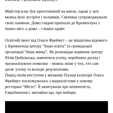
Майстер-клас був орієнтований на жінок, однак у залі
можна було зустріти і чоловіків. Сміливці супроводжували
своїх панянок. Деякі глядачі приїхали до Кременчука з
інших міст, а деякі – з інших країн:
Освітній івент від Ольги Фреймут – це ініціатива відомого
у Кременчуці центру “Інша освіта” та громадської
організації “Інша жінка”. Як розповідає керівник центру
Юлія Цибульська, навчитися успіху, перейняти досвід і
проаналізувати помилки – можна лише у тих, хто сам
досяг успіху та володіє результатами.
Перед своїм виступом у міському Палаці культури Ольга
Фреймут поспілкувалась з журналістами у новому
ресторані “Місто”. Її запитували про впевненість,
Євробачення і, звичайно що, про вибори.