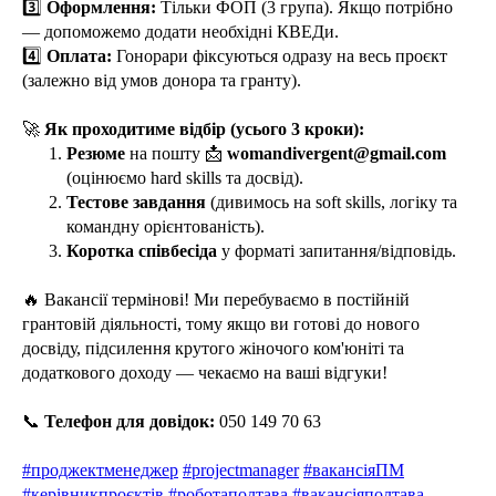
3️⃣
Оформлення:
Тільки ФОП (3 група). Якщо потрібно
— допоможемо додати необхідні КВЕДи.
4️⃣
Оплата:
Гонорари фіксуються одразу на весь проєкт
(залежно від умов донора та гранту).
🚀
Як проходитиме відбір (усього 3 кроки):
Резюме
на пошту 📩
womandivergent@gmail.com
(оцінюємо hard skills та досвід).
Тестове завдання
(дивимось на soft skills, логіку та
командну орієнтованість).
Коротка співбесіда
у форматі запитання/відповідь.
🔥 Вакансії термінові! Ми перебуваємо в постійній
грантовій діяльності, тому якщо ви готові до нового
досвіду, підсилення крутого жіночого ком'юніті та
додаткового доходу — чекаємо на ваші відгуки!
📞
Телефон для довідок:
050 149 70 63
#проджектменеджер
#projectmanager
#вакансіяПМ
#керівникпроєктів
#роботаполтава
#вакансіяполтава