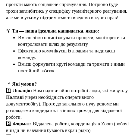
проєкти мають соціальне спрямування. Потрібно буде
трохи заглибитись у специфіку гуманітарного реагування,
але ми в усьому підтримаємо та введемо в курс справ!
🎯
Ти — наша ідеальна кандидатка, якщо:
Вмієш чітко організовувати процеси, моніторити та
контролювати шлях до результату.
Ефективно комунікуєш із людьми та надихаєш
команду.
Вмієш формувати круті команди та тримати з ними
постійний зв'язок.
📌
Які умови?
1️⃣
Локація:
Нам надзвичайно потрібні люди, які живуть у
Полтаві
(через необхідність оперативного
документообігу). Проте до загального пулу резюме ми
розглядаємо кандидаток і з інших громад для віддаленої
роботи.
2️⃣
Формат:
Віддалена робота, координація в Zoom (робочі
виїзди чи навчання бувають вкрай рідко).