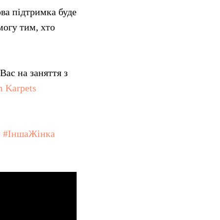
ова підтримка буде
могу тим, хто
Вас на заняття з
 Karpets
у
#ІншаЖінка