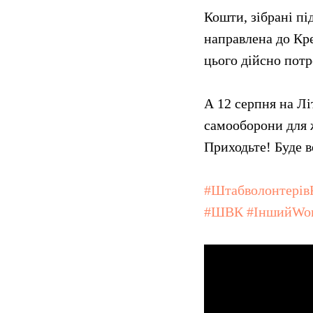
Кошти, зібрані пі
направлена до Кр
цього дійсно потр
А 12 серпня на Лі
самооборони для 
Приходьте! Буде в
#Штабволонтерів
#ШВК
#ІншийWo