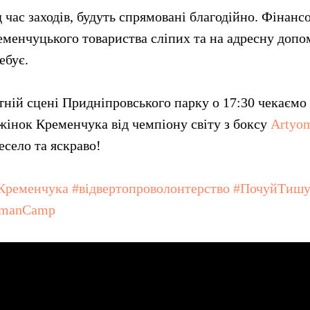
д час заходів, будуть спрямовані благодійно. Фінанс
еменчуцького товариства сліпих та на адресну допо
ебує.
тній сцені Придніпровського парку о 17:30 чекаємо 
жінок Кременчука від чемпіону світу з боксу
Artyom
есело та яскраво!
Кременчука
#відвертопроволонтерство
#ПочуйТиш
manCamp