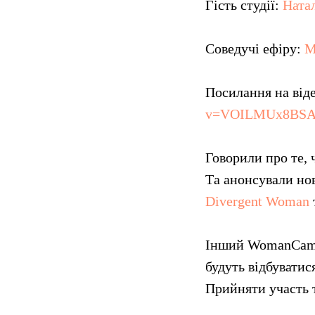
Гість студії:
Ната
Соведучі ефіру:
М
Посилання на від
v=VOILMUx8BS
Говорили про те,
Та анонсували н
Divergent Woman
Інший WomanCamp 
будуть відбуватис
Прийняти участь т