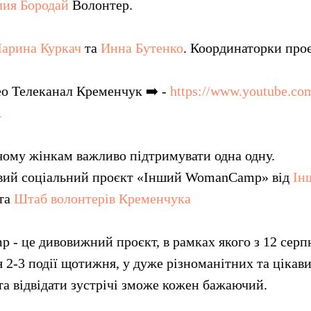
лия Бородай
Волонтер.
арина Куркач
та
Инна Бутенко
. Координаторки проє
ео Телеканал Кременчук ➡️ -
https://www.youtube.co
A
 чому жінкам важливо підтримувати одна одну.
овий соціальний проєкт «Інший WomanCamp» від
Ін
та
Штаб волонтерів Кременчука
- це дивовижний проєкт, в рамках якого з 12 серп
я 2-3 події щотижня, у дуже різноманітних та цікав
а відвідати зустрічі зможе кожен бажаючий.