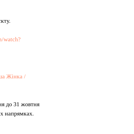
кту.
m/watch?
ша Жінка /
ня до 31 жовтня
их напрямках.