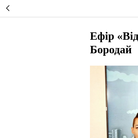
Ефір «Ві
Бородай