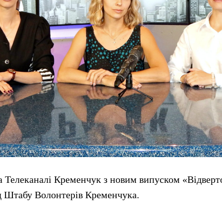
а Телеканалі Кременчук з новим випуском «Відверт
д Штабу Волонтерів Кременчука.