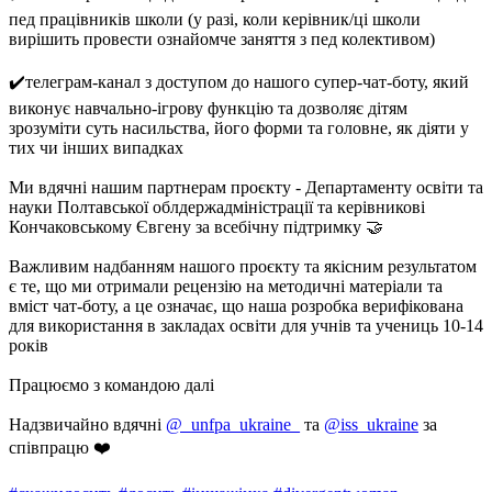
пед працівників школи (у разі, коли керівник/ці школи
вирішить провести ознайомче заняття з пед колективом)
✔️телеграм-канал з доступом до нашого супер-чат-боту, який
виконує навчально-ігрову функцію та дозволяє дітям
зрозуміти суть насильства, його форми та головне, як діяти у
тих чи інших випадках
Ми вдячні нашим партнерам проєкту - Департаменту освіти та
науки Полтавської облдержадміністрації та керівникові
Кончаковському Євгену за всебічну підтримку 🤝
Важливим надбанням нашого проєкту та якісним результатом
є те, що ми отримали рецензію на методичні матеріали та
вміст чат-боту, а це означає, що наша розробка верифікована
для використання в закладах освіти для учнів та учениць 10-14
років
Працюємо з командою далі
Надзвичайно вдячні
@_unfpa_ukraine_
та
@iss_ukraine
за
співпрацю ❤️