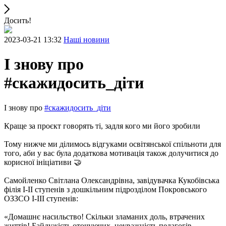
Досить!
2023-03-21 13:32
Наші новини
І знову про
#скажидосить_діти
І знову про
#скажидосить_діти
Краще за проєкт говорять ті, задля кого ми його зробили
Тому нижче ми ділимось відгуками освітянської спільноти для
того, аби у вас була додаткова мотивація також долучитися до
корисної ініціативи 🤝
Самойленко Світлана Олександрівна, завідувачка Кукобівська
філія І-ІІ ступенів з дошкільним підрозділом Покровського
ОЗЗСО І-ІІІ ступенів:
«Домашнє насильство! Скільки зламаних доль, втрачених
життів! Байдужість оточуючих, неуважність педагогів,