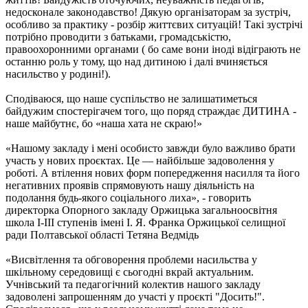
недосконале законодавство! Дякую організаторам за зустріч,
особливо за практику - розбір життєвих ситуацій! Такі зустрічі
потрібно проводити з батьками, громадськістю,
правоохоронними органами ( бо саме вони іноді відіграють не
останню роль у тому, що над дитиною і далі вчиняється
насильство у родині!).
Сподіваюся, що наше суспільство не залишатиметься
байдужим спостерігачем того, що поряд страждає ДИТИНА -
наше майбутнє, бо «наша хата не скраю!»
«Нашому закладу і мені особисто завжди було важливо брати
участь у нових проєктах. Це — найбільше задоволення у
роботі. А втілення нових форм попередження насилля та його
негативних проявів спрямовують нашу діяльність на
подолання будь-якого соціального лиха», - говорить
директорка Опорного закладу Оржицька загальноосвітня
школа І-ІІІ ступенів імені І. Я. Франка Оржицької селищної
ради Полтавської області Тетяна Ведмідь
«Висвітлення та обговорення проблеми насильства у
шкільному середовищі є сьогодні вкрай актуальним.
Учнівський та педагогічний колектив нашого закладу
задоволені запрошенням до участі у проєкті "Досить!".