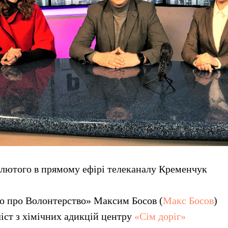
 лютого в прямому ефірі телеканалу Кременчук
то про Волонтерство» Максим Босов (
Макс Босов
)
іст з хімічних адикцій центру
«Сім доріг»