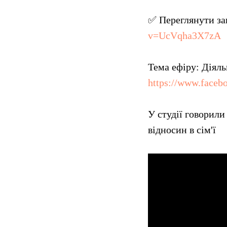
✅ Переглянути за
v=UcVqha3X7zA
Тема ефіру: Діяль
https://www.face
У студії говорили
відносин в сім'ї