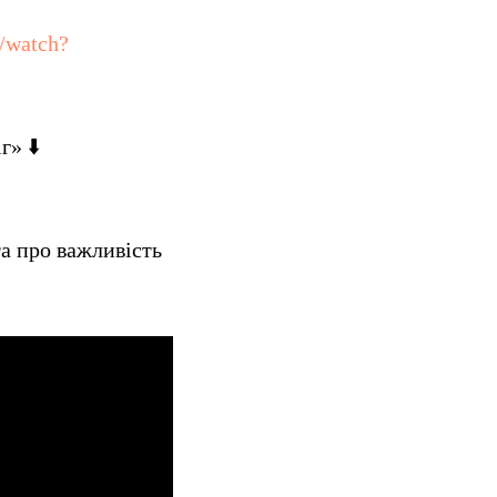
/watch?
г» ⬇️
та про важливість