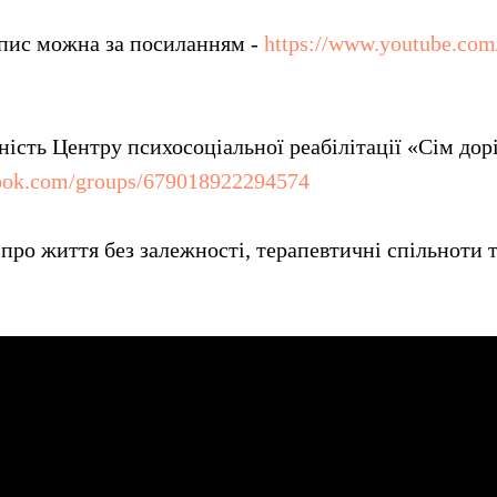
пис можна за посиланням -
https://www.youtube.com
ність Центру психосоціальної реабілітації «Сім дорі
book.com/groups/679018922294574
 про життя без залежності, терапевтичні спільноти 