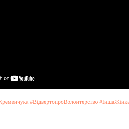
Кременчука #ВідвертопроВолонтерство #ІншаЖін