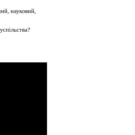
ний, науковий,
суспільства?