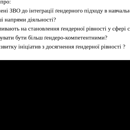
 про:
ені ЗВО до інтеграції ґендерного підходу в навчаль
ші напрями діяльності?
ивають на становлення ґендерної рівності у сфері 
увати бути більш ґендеро-компетентними?
витку ініціатив з досягнення ґендерної рівності ?