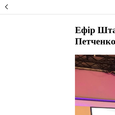
Ефір Шта
Петченк