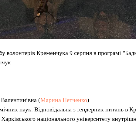
у волонтерів Кременчука 9 серпня в програмі "Бад
нчук
Валентинівна (
Марина Петченко
)
мічних наук. Відповідальна з ґендерних питань в 
 Харківського національного університету внутрішн