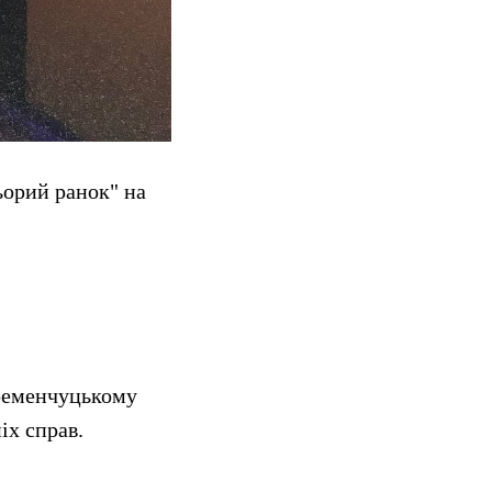
ьорий ранок" на
Кременчуцькому
іх справ.