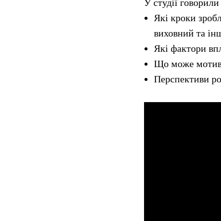
У студії говорили
Які кроки зробл
виховний та ін
Які фактори впл
Що може мотив
Перспективи роз