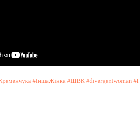
Кременчука #ІншаЖінка #ШВК #divergentwoman
#Г