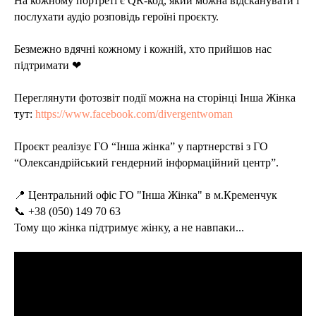
На кожному портреті є QR-код, який можна відсканувати і
послухати аудіо розповідь героїні проєкту.
Безмежно вдячні кожному і кожній, хто прийшов нас
підтримати ❤
Переглянути фотозвіт події можна на сторінці Інша Жінка
тут:
https://www.facebook.com/divergentwoman
Проєкт реалізує ГО “Інша жінка” у партнерстві з ГО
“Олександрійський гендерний інформаційний центр”.
📍 Центральний офіс ГО "Інша Жінка" в м.Кременчук
📞 +38 (050) 149 70 63
Тому що жінка підтримує жінку, а не навпаки...