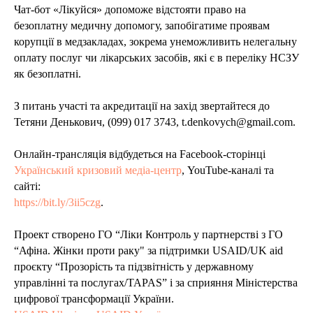
Чат-бот «Лікуйся» допоможе відстояти право на
безоплатну медичну допомогу, запобігатиме проявам
корупції в медзакладах, зокрема унеможливить нелегальну
оплату послуг чи лікарських засобів, які є в переліку НСЗУ
як безоплатні.
З питань участі та акредитації на захід звертайтеся до
Тетяни Денькович, (099) 017 3743, t.denkovych@gmail.com.
Онлайн-трансляція відбудеться на Facebook-сторінці
Український кризовий медіа-центр
, YouTube-каналі та
сайті:
https://bit.ly/3ii5czg
.
Проект створено ГО “Ліки Контроль у партнерстві з ГО
“Афіна. Жінки проти раку" за підтримки USAID/UK aid
проєкту “Прозорість та підзвітність у державному
управлінні та послугах/TAPAS” і за сприяння Міністерства
цифрової трансформації України.