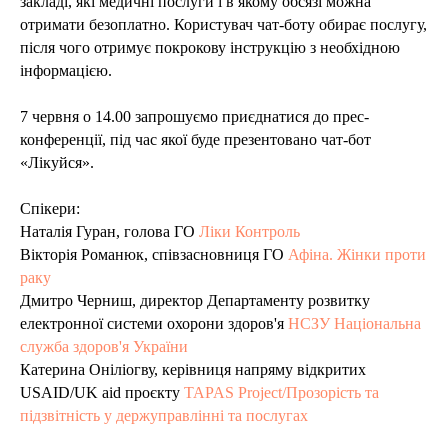
закладі, які медичні послуги і в якому обсязі можна
отримати безоплатно. Користувач чат-боту обирає послугу,
після чого отримує покрокову інструкцію з необхідною
інформацією.
7 червня о 14.00 запрошуємо приєднатися до прес-
конференції, під час якої буде презентовано чат-бот
«Лікуйся».
Спікери:
Наталія Гуран, голова ГО
Ліки Контроль
Вікторія Романюк, співзасновниця ГО
Афіна. Жінки проти
раку
Дмитро Черниш, директор Департаменту розвитку
електронної системи охорони здоров'я
НСЗУ Національна
служба здоров'я України
Катерина Оніліогву, керівниця напряму відкритих
USAID/UK aid проєкту
TAPAS Project/Прозорість та
підзвітність у держуправлінні та послугах