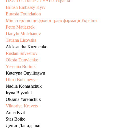
USAID Ukraine - USAID Україна
British Embassy Kyiv
Eurasia Foundation
Міністерство цифрової трансформації України
Petro Matiaszek
Danylo Molchanov
Tatiana Lisovska
Aleksandra Kuzmenko
Ruslan Silvestrov
Olesia Danylenko
Yeseniia Bortnik
Kateryna Onyiliogwu
Dima Buhanevyc
Nadiia Konashchuk
Iryna Blyzniuk
Oksana Yaremchuk
Viktoriya Kravets
Anna Kvit
Stas Boiko
Денис Давиденко