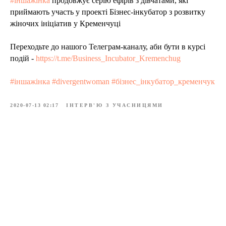
#іншажінка
продовжує серію ефірів з дівчатами, які
приймають участь у проекті Бізнес-інкубатор з розвитку
жіночих ініціатив у Кременчуці
Переходьте до нашого Телеграм-каналу, аби бути в курсі
подій -
https://t.me/Business_Incubator_Kremenchug
#іншажінка #divergentwoman #бізнес_інкубатор_кременчук
2020-07-13 02:17
ІНТЕРВ'Ю З УЧАСНИЦЯМИ