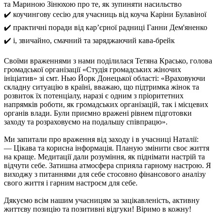
та Мариною Зінюхою про те, як зупиняти насильство
✔️ коучингову сесію для учасниць від коуча Каріни Булавіної
✔️ практичні поради від кар’єрної радниці Ганни Дем'яненко
✔️ і, звичайно, смачний та заряджаючий кава-брейк
Своїми враженнями з нами поділилася Тетяна Красько, голова
громадської організації «Студія громадських жіночих
ініціатив» зі смт. Нью Йорк Донецької області: «Враховуючи
складну ситуацію в країні, вважаю, що підтримка жінок та
розвиток їх потенціалу, наразі є одним з пріоритетних
напрямків роботи, як громадських організацій, так і місцевих
органів влади. Були приємно вражені рівнем підготовки
заходу та розраховуємо на подальшу співпрацю».
Ми запитали про враження від заходу і в учасниці Наталії:
— Цікава та корисна інформація. Планую змінити своє життя
на краще. Медитації дали розуміння, як піднімати настрій та
відчути себе. Затишна атмосфера сприяла гарному настрою. Я
виходжу з питаннями для себе стосовно фінансового аналізу
свого життя і гарним настроєм для себе.
Дякуємо всім нашим учасницям за зацікавленість, активну
життєву позицію та позитивні відгуки! Віримо в кожну!