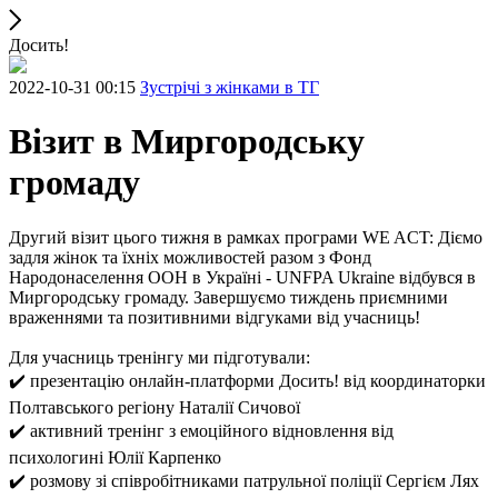
Досить!
2022-10-31 00:15
Зустрічі з жінками в ТГ
Візит в Миргородську
громаду
Другий візит цього тижня в рамках програми WE ACT: Діємо
задля жінок та їхніх можливостей разом з Фонд
Народонаселення ООН в Україні - UNFPA Ukraine відбувся в
Миргородську громаду. Завершуємо тиждень приємними
враженнями та позитивними відгуками від учасниць!
Для учасниць тренінгу ми підготували:
✔️ презентацію онлайн-платформи Досить! від координаторки
Полтавського регіону Наталії Сичової
✔️ активний тренінг з емоційного відновлення від
психологині Юлії Карпенко
✔️ розмову зі співробітниками патрульної поліції Сергієм Лях