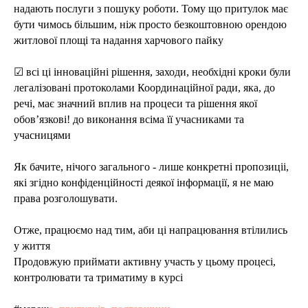
надають послуги з пошуку роботи. Тому що притулок має
бути чимось більшим, ніж просто безкоштовною орендою
житлової площі та надання харчового пайку
☑ всі ці інноваційні рішення, заходи, необхідні кроки були
легалізовані протоколами Координаційної ради, яка, до
речі, має значний вплив на процеси та рішення якої
обов’язкові! до виконання всіма її учасниками та
учасницями
Як бачите, нічого загального - лише конкретні пропозиціі,
які згідно конфіденційності деякої інформації, я не маю
права розголошувати.
Отже, працюємо над тим, аби ці напрацювання втілились
у життя
Продовжую приймати активну участь у цьому процесі,
контролювати та триматиму в курсі