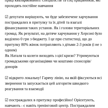
праці кваліфікованих! спеціалістів та соц працівників, які
проходять постійне навчання
☑ депутати вирішують, чи буде забезпечене харчування
постраждалих в притулку та їх дітей та взагалі
фінансування таких установ. Як і голови територіальних
громад. Як результат, на дитяче харчування у Херсоні було
виділено 0 грн з бюджету. І це при статистиці, що до
притулку 80% жінок потрапляють з дітьми 2-3 років (і не з
одним)
Як Наталя та колеги виходять з цієї кризи? Утримуються
громадськими організаціями чи коштами спонсорів/
донорів
☑ відкрито локальну! Гарячу лінію, на якій фіксуються всі
звернення та запускається цей алгоритм швидкого
реагування та взаємодії
☑ постраждалих в притулку професійно! Орієнтують,
навчають - є навіть тренінговий центр. Постраждалим