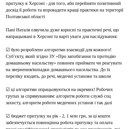
притулку в Херсоні - для того, аби перейняти позитивний
досвід її роботи та впровадити кращі практики на території
Полтавської області
Пані Наталя озвучила дуже корисні та практичні речі, що
напрацьовані в Херсоні та варті уваги для наслідування:
☑ було розроблено алгоритми взаємодії для кожного!
Суб’єкту, який згідно ЗУ «Про запобігання та протидію
домашньому насильству» повинен приймати чи реагувати
на звернення/випадки домашнього насильства. До їх
переліку входять, до речі, медичні установи та школи
☑ ці алгоритми опрацьовуються на окремих! Робочих
групах за спрямуванням: алгоритм роботи служб соц
захисту, алгоритм роботи медичних установ і так далі
☑ бюджет притулку на рік - 2, 1 млн грн, за ці кошти
забезпечується повноцінна робота притулку та оплата