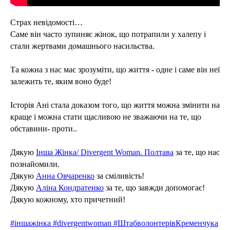
Страх невідомості…
Саме він часто зупиняє жінок, що потрапили у халепу і
стали жертвами домашнього насильства.
Та кожна з нас має зрозуміти, що життя - одне і саме він неї
залежить те, яким воно буде!
Історія Ані стала доказом того, що життя можна змінити на
краще і можна стати щасливою не зважаючи на те, що
обставини- проти..
Дякую
Інша Жінка/ Divergent Woman. Полтава
за те, що нас
познайомили.
Дякую
Анна Овчаренко
за сміливість!
Дякую
Аліна Кондратенко
за те, що завжди допомогає!
Дякую кожному, хто причетний!
#іншажінка #divergentwoman #ШтабволонтерівКременчука