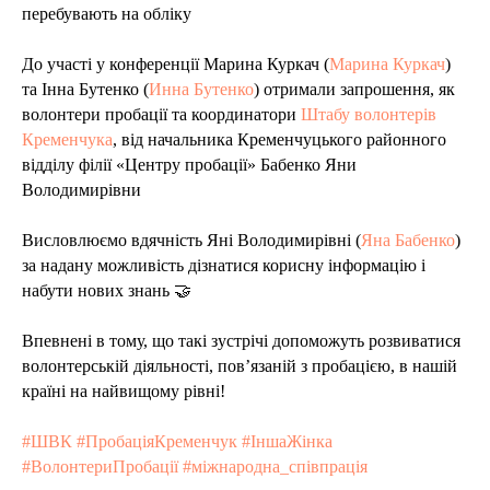
перебувають на обліку
До участі у конференції Марина Куркач (
Марина Куркач
)
та Інна Бутенко (
Инна Бутенко
) отримали запрошення, як
волонтери пробації та координатори
Штабу волонтерів
Кременчука
, від начальника Кременчуцького районного
відділу філії «Центру пробації» Бабенко Яни
Володимирівни
Висловлюємо вдячність Яні Володимирівні (
Яна Бабенко
)
за надану можливість дізнатися корисну інформацію і
набути нових знань 🤝
Впевнені в тому, що такі зустрічі допоможуть розвиватися
волонтерській діяльності, пов’язаній з пробацією, в нашій
країні на найвищому рівні!
#ШВК #ПробаціяКременчук #ІншаЖінка
#ВолонтериПробації #міжнародна_співпрація