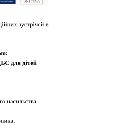
ійних зустрічей в
ою:
ЦБС для дітей
го насильства
вника,