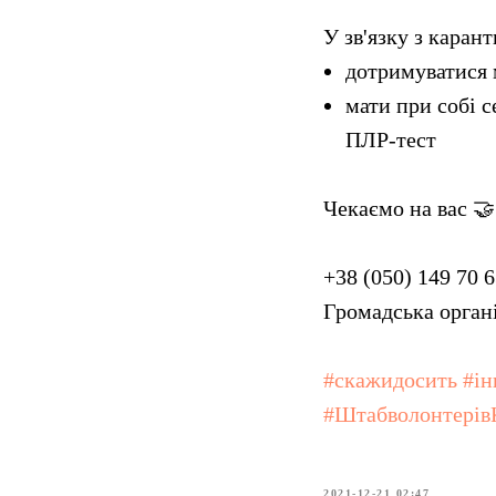
У зв'язку з каран
дотримуватися
мати при собі 
ПЛР-тест
Чекаємо на вас 🤝
+38 (050) 149 70 
Громадська орган
#скажидосить
#і
#Штабволонтерів
2021-12-21 02:47