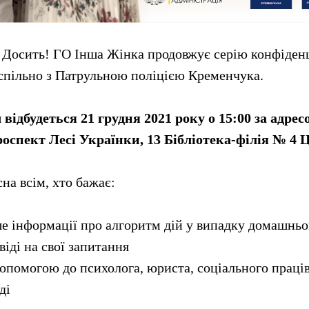
 Досить! ГО Інша Жінка продовжує серію конфіденц
 спільно з Патрульною поліцією Кременчука.
 відбудеться 21 грудня 2021 року о 15:00 за адрес
оспект Лесі Українки, 13 Бібліотека-філія № 4 
сна всім, хто бажає:
ше інформації про алгоритм дій у випадку домашньо
іді на свої запитання
допомогою до психолога, юриста, соціального праці
ді