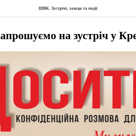
ШВК. Зустрічі, заходи та події
Запрошуємо на зустріч у Кр