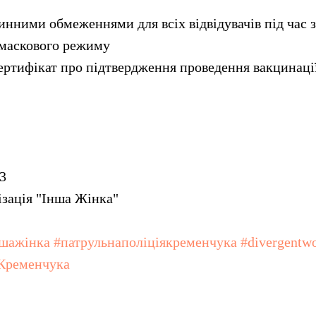
тинними обмеженнями для всіх відвідувачів під час 
 маскового режиму
сертифікат про підтвердження проведення вакцинаці
63
ізація "Інша Жінка"
ншажінка
#патрульнаполіціякременчука
#divergent
Кременчука