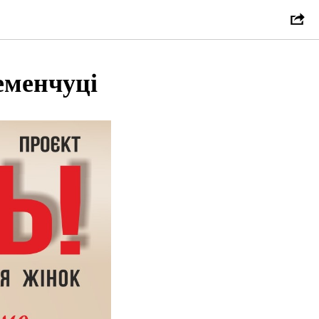
еменчуці