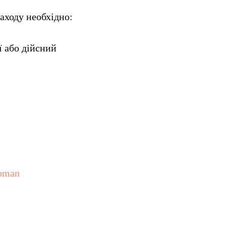
заходу необхідно:
ї або дійсний
woman