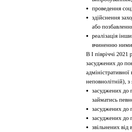
проведення соц
здійснення захо
або позбавлення
реалізація інши
вчиненню ними
В І півріччі 2021
засуджених до пок
адміністративної в
неповнолітній), з 
засуджених до 
займатись певно
засуджених до п
засуджених до п
звільнених від 