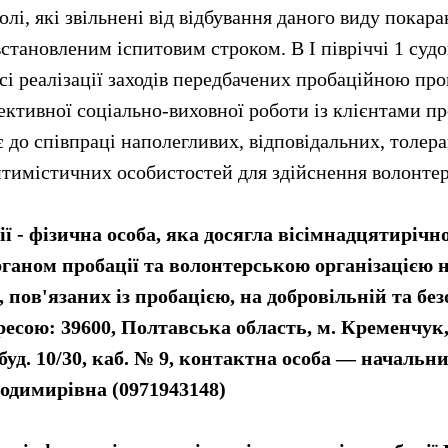
олі, які звільнені від відбування даного виду покара
становленим іспитовим строком. В І півріччі 1 суд
сі реалізації заходів передбачених пробаційною пр
ктивної соціально-виховної роботи із клієнтами пр
 до співпраці наполегливих, відповідальних, толер
птимістичних особистостей для здійснення волонтерс
ї - фізична особа, яка досягла вісімнадцятирічно
ганом пробації та волонтерською організацією 
 пов'язаних із пробацією, на добровільній та без
ресою: 39600, Полтавська область, м. Кременчук,
буд. 10/30, каб. № 9, контактна особа — начальни
одимирівна (0971943148)