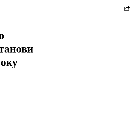
о
станови
року