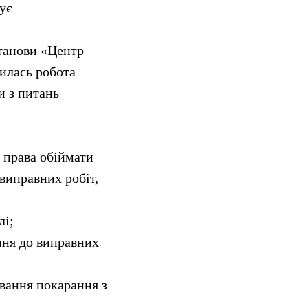
ує
танови «Центр
дилась робота
и з питань
 права обіймати
виправних робіт,
лі;
ння до виправних
ування покарання з