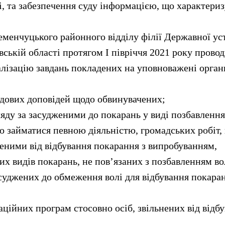
, та забезпечення суду інформацією, що характериз
менчуцького районного відділу філії Державної ус
вській області протягом І півріччя 2021 року прово
алізацію завдань покладених на уповноважені орган
удових доповідей щодо обвинувачених;
ляду за засудженими до покарань у виді позбавлення
о займатися певною діяльністю, громадських робіт, 
неними від відбування покарання з випробуванням,
х видів покарань, не пов’язаних з позбавленням во
суджених до обмеження волі для відбування покара
аційних програм стосовно осіб, звільнених від відб
;