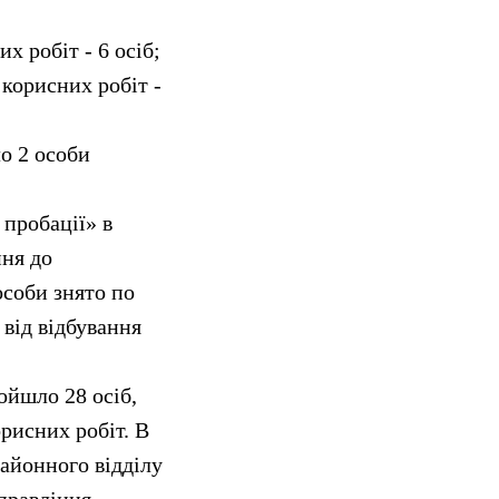
х робіт - 6 осіб;
 корисних робіт -
о 2 особи
пробації» в
ння до
особи знято по
від відбування
ойшло 28 осіб,
орисних робіт. В
айонного відділу