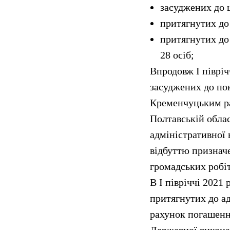
засуджених до 
притягнутих до 
притягнутих до 
28 осіб;
Впродовж І півріч
засуджених до пок
Кременчуцьким ра
Полтавській облас
адміністративної 
відбуттю призначе
громадських робіт
В І півріччі 2021
притягнутих до ад
рахунок погашенн