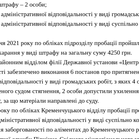
штрафу – 2 особи;
адміністративної відповідальності у виді громадськи
адміністративної відповідальності у виді суспільно
чя 2021 року по обліках підрозділу пробації пройшл
арання у виді штрафу на загальну суму 4250 грн.
йонним відділом філії Державної установи «Центр 
ті забезпечено виконання 6 постанов про притягне
відповідальності у виді громадських робіт, з яких 4 
ного судом стягнення, 2 особи допустили ухилення 
, за що матеріали направлені до суду.
 року по обліках Кременчуцького відділу пробації пр
міністративної відповідальності у виді суспільно к
я заборгованості по аліментах до Кременчуцького р