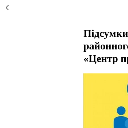
Підсумки
районного
«Центр пр