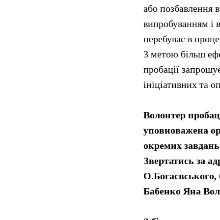
або позбавлення в
випробуванням і в
перебуває в проце
З метою більш ефе
пробації запрошує
ініціативних та о
Волонтер пробаці
уповноважена ор
окремих завдань,
Звертатись за ад
О.Богаєвського, 
Бабенко Яна Вол