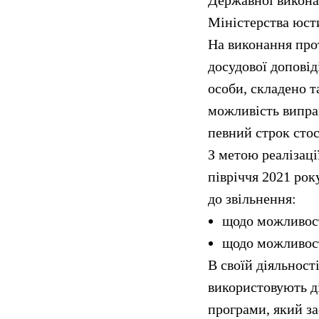
Державної викона
Міністерства юсти
На виконання прот
досудової доповід
особи, складено т
можливість випра
певний строк стос
З метою реалізації
півріччя 2021 рок
до звільнення:
щодо можливост
щодо можливост
В своїй діяльност
використовують ді
програми, який з