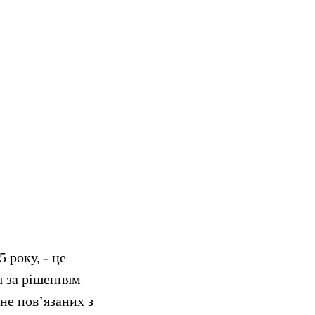
 року, - це
я за рішенням
не пов’язаних з