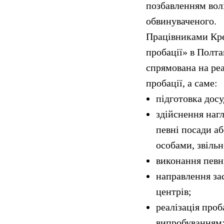
позбавленням волі
обвинуваченого.
Працівниками Кре
пробації» в Полта
спрямована на ре
пробації, а саме:
підготовка дос
здійснення наг
певні посади аб
особами, звіль
виконання певни
направлення за
центрів;
реалізація проб
випробуванням