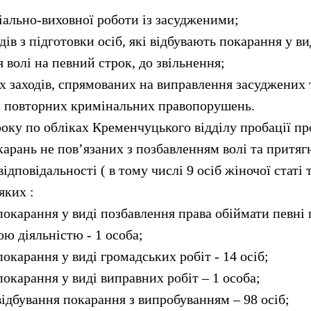
іально-виховної роботи із засудженими;
дів з підготовки осіб, які відбувають покарання у в
 волі на певний строк, до звільнення;
х заходів, спрямованих на виправлення засуджених 
 повторних кримінальних правопорушень.
 року по обліках Кременчуцького відділу пробації п
арань не пов’язаних з позбавленням волі та притяг
ідповідальності ( в тому числі 9 осіб жіночої статі 
яких :
покарання у виді позбавлення права обіймати певні 
ю діяльністю - 1 особа;
окарання у виді громадських робіт - 14 осіб;
окарання у виді виправних робіт – 1 особа;
відбування покарання з випробуванням – 98 осіб;