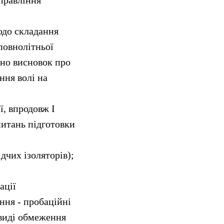
правління
одо складання
еповнолітньої
ано висновок про
ння волі на
ї, впродовж І
питань підготовки
дчих ізоляторів);
ації
ння - пробаційні
 виді обмеження