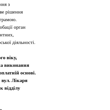
ння з
ове рішення
ограмою.
обації орган
антних,
ької діяльності.
го віку,
на виконання
оплатній основі.
 вул. Лікаря
к відділу