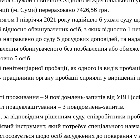
вчої служби Північно-Східного міжрегіонального у
ції (м. Суми) перераховано 7426,56 грн.
ягом І півріччя 2021 року надійшло 6 ухвал суду щ
і відносно обвинувачених осіб, з яких відносно 1 н
а направлено до суду 5 досудових доповідей, та над
влення обвинуваченого без позбавлення або обмеже
овно 5 осіб.
 пенітенціарної пробації, як одного із видів пробаці
у працівники органу пробації сприяли у вирішенні 
і проживання – 9 повідомлень-запитів від УВП (слі
і працевлаштування – 3 повідомлень-запитів.
і, за відповідним рішенням суду, співробітники проб
євий інструмент, який потребує спеціального навча
астосовується щодо осіб засуджених до покарання у