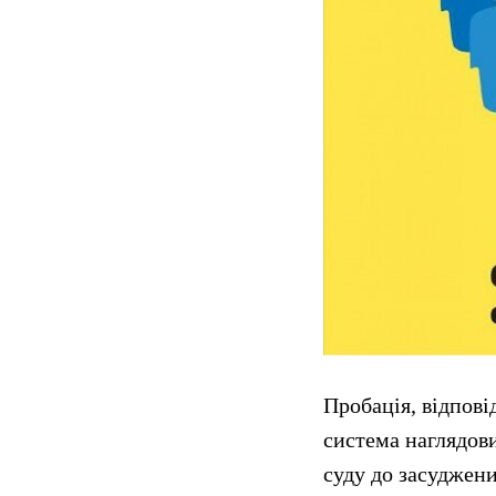
Пробація, відпові
система наглядови
суду до засуджени