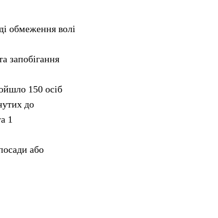
иді обмеження волі
та запобігання
ройшло 150 осіб
нутих до
та 1
посади або