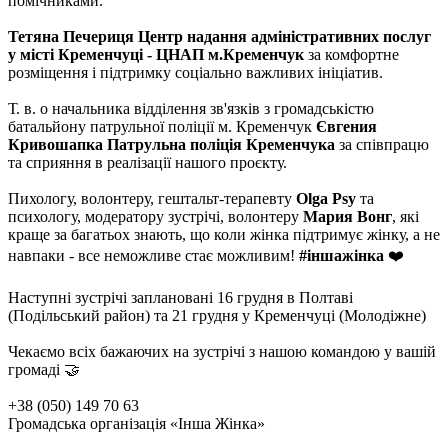
помічниками.
Тетяна Печериця
Центр надання адміністративних послуг
у місті Кременчуці - ЦНАП м.Кременчук
за комфортне
розміщення і підтримку соціально важливих ініціатив.
Т. в. о начальника відділення зв'язків з громадськістю
батальйону патрульної поліції м. Кременчук
Євгения
Кривошапка
Патрульна поліція Кременчука
за співпрацю
та сприяння в реалізації нашого проєкту.
Пихологу, волонтеру, гештальт-терапевту
Olga Psy
та
психологу, модератору зустрічі, волонтеру
Мария Вонг
, які
краще за багатьох знають, що коли жінка підтримує жінку, а не
навпаки - все неможливе стає можливим!
#іншажінка
❤️
Наступні зустрічі заплановані 16 грудня в Полтаві
(Подільський район) та 21 грудня у Кременчуці (Молодіжне)
Чекаємо всіх бажаючих на зустрічі з нашою командою у вашій
громаді 🤝
+38 (050) 149 70 63
Громадська організація «Інша Жінка»