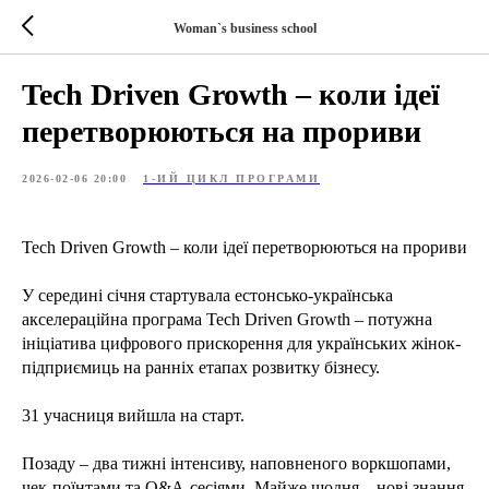
Woman`s business school
Tech Driven Growth – коли ідеї
перетворюються на прориви
2026-02-06 20:00
1-ИЙ ЦИКЛ ПРОГРАМИ
Tech Driven Growth – коли ідеї перетворюються на прориви
У середині січня стартувала естонсько-українська
акселераційна програма Tech Driven Growth – потужна
ініціатива цифрового прискорення для українських жінок-
підприємиць на ранніх етапах розвитку бізнесу.
31 учасниця вийшла на старт.
Позаду – два тижні інтенсиву, наповненого воркшопами,
чек-поїнтами та Q&A-сесіями. Майже щодня – нові знання