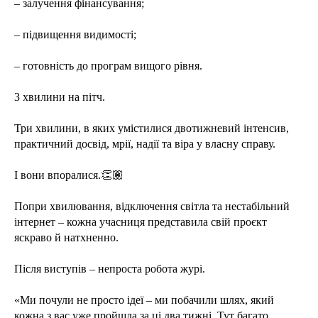
– залучення фінансування;
– підвищення видимості;
– готовність до програм вищого рівня.
3 хвилини на пітч.
Три хвилини, в яких умістилися двотижневий інтенсив,
практичний досвід, мрії, надії та віра у власну справу.
І вони впоралися.👏🏽
Попри хвилювання, відключення світла та нестабільний
інтернет – кожна учасниця представила свій проєкт
яскраво й натхненно.
Після виступів – непроста робота журі.
«Ми почули не просто ідеї – ми побачили шлях, який
кожна з вас уже пройшла за ці два тижні. Тут багато