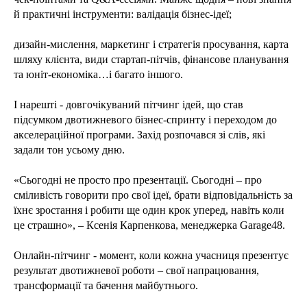
й практичні інструменти: валідація бізнес-ідеї;
дизайн-мислення, маркетинг і стратегія просування, карта
шляху клієнта, види стартап-пітчів, фінансове планування
та юніт-економіка…і багато іншого.
І нарешті - довгочікуваний пітчинг ідей, що став
підсумком двотижневого бізнес-спринту і переходом до
акселераційної програми. Захід розпочався зі слів, які
задали тон усьому дню.
«Сьогодні не просто про презентації. Сьогодні – про
сміливість говорити про свої ідеї, брати відповідальність за
їхнє зростання і робити ще один крок уперед, навіть коли
це страшно», – Ксенія Карпенкова, менеджерка Garage48.
Онлайн-пітчинг - момент, коли кожна учасниця презентує
результат двотижневої роботи – свої напрацювання,
трансформації та бачення майбутнього.