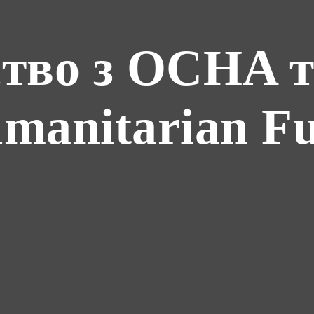
тво з OCHA т
manitarian F