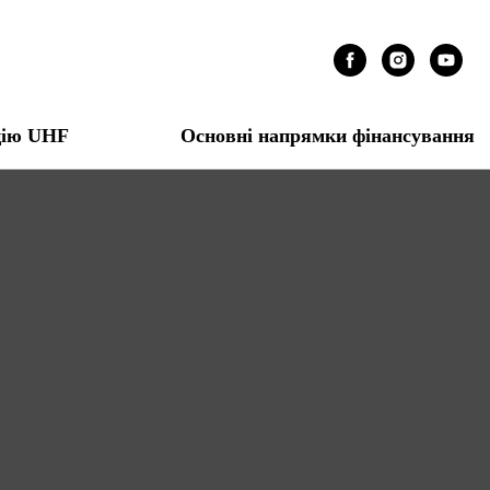
цію UHF
Основні напрямки фінансування