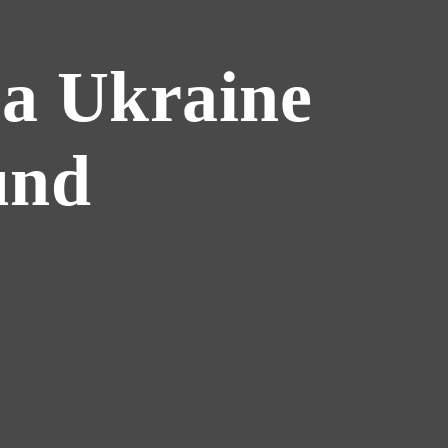
а Ukraine
und