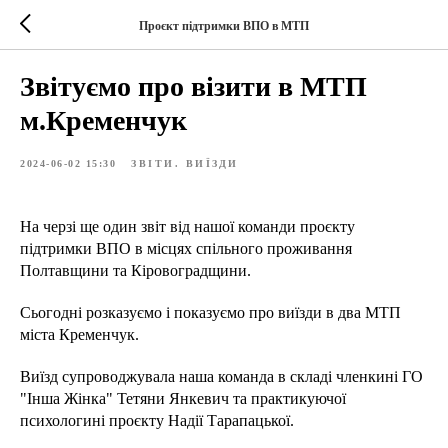
Проєкт підтримки ВПО в МТП
Звітуємо про візити в МТП
м.Кременчук
2024-06-02 15:30
ЗВІТИ. ВИЇЗДИ
На черзі ще один звіт від нашої команди проєкту
підтримки ВПО в місцях спільного проживання
Полтавщини та Кіровоградщини.
Сьогодні розказуємо і показуємо про виїзди в два МТП
міста Кременчук.
Виїзд супроводжувала наша команда в складі членкині ГО
"Інша Жінка" Тетяни Янкевич та практикуючої
психологині проєкту Надії Тарапацької.