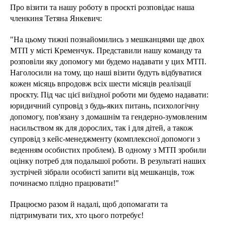
Про візити та нашу роботу в проєкті розповідає наша
членкиня Тетяна Янкевич:
"На цьому тижні познайомились з мешканцями ще двох
МТП у місті Кременчук. Представили нашу команду та
розповіли яку допомогу ми будемо надавати у цих МТП.
Наголосили на тому, що наші візити будуть відбуватися
кожен місяць впродовж всіх шести місяців реалізації
проєкту. Під час цієї виїздної роботи ми будемо надавати:
юридичний супровід з будь-яких питань, психологічну
допомогу, пов'язану з домашнім та гендерно-зумовленим
насильством як для дорослих, так і для дітей, а також
супровід з кейс-менеджменту (комплексної допомоги з
веденням особистих проблем). В одному з МТП зробили
оцінку потреб для подальшої роботи. В результаті наших
зустрічей зібрали особисті запити від мешканців, тож
починаємо плідно працювати!"
Працюємо разом й надалі, щоб допомагати та
підтримувати тих, хто цього потребує!