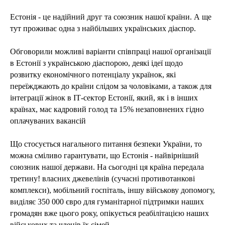
Естонія - це надійний друг та союзник нашої країни. А ще
тут проживає одна з найбільших українських діаспор.
Обговорили можливі варіанти співпраці нашої організації
в Естонії з українською діаспорою, деякі ідеї щодо
розвитку економічного потенціалу українок, які
переїжджають до країни слідом за чоловіками, а також для
інтеграції жінок в ІТ-сектор Естонії, який, як і в інших
країнах, має кадровий голод та 15% незаповнених гідно
оплачуваних вакансій
Що стосується нагального питання безпеки України, то
можна сміливо гарантувати, що Естонія - найвірніший
союзник нашої держави. На сьогодні ця країна передала
третину! власних джевелінів (сучасні противотанкові
комплекси), мобільний госпіталь, іншу військову допомогу,
виділяє 350 000 євро для гуманітарної підтримки наших
громадян вже цього року, опікується реабілітацією наших
військових та членів їх сімей