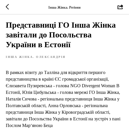
Інша Жінка. Регіони
Представниці ГО Інша Жінка
завітали до Посольства
України в Естонії
ІНША ЖІНКА. ОЛЕКСАНДРІЯ
В рамках візиту до Талліна для відкриття першого
представництва в країні ЄС громадської організації,
Єлизавета Пузиревська - голова NGO Divergent Woman В
Естонії, Юлія Цибульська - голова мережі ГО Інша Жінка,
Наталія Сичова - регіональна представниця Інша Жінка у
Полтавській області, Анна Орловська - регіональна
представниця Інша Жінка у Кіровоградській області,
завітали до Посольства України в Естонії на зустріч з пані
Послом Мар‘яною Беца