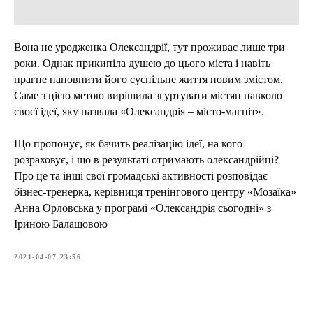
Вона не уродженка Олександрії, тут проживає лише три
роки. Однак прикипіла душею до цього міста і навіть
прагне наповнити його суспільне життя новим змістом.
Саме з цією метою вирішила згуртувати містян навколо
своєї ідеї, яку назвала «Олександрія – місто-магніт».
Що пропонує, як бачить реалізацію ідеї, на кого
розраховує, і що в результаті отримають олександрійці?
Про це та інші свої громадські активності розповідає
бізнес-тренерка, керівниця тренінгового центру «Мозаїка»
Анна Орловська у програмі «Олександрія сьогодні» з
Іриною Балашовою
2021-04-07 23:56