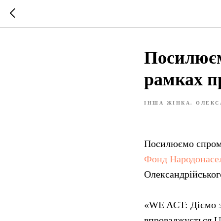
Посилюєм
рамках 
ІНША ЖІНКА. ОЛЕКС
Посилюємо спромо
Фонд Народонасел
Олександрійськог
«WE ACT: Діємо за
впроваджується U