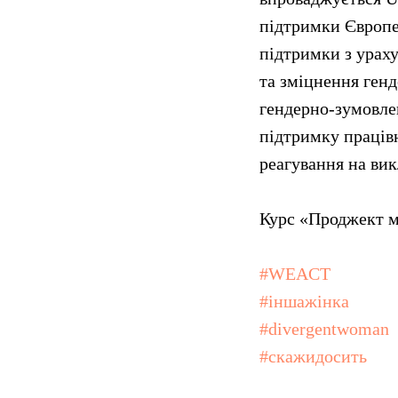
підтримки Європе
підтримки з урах
та зміцнення генд
гендерно-зумовлен
підтримку працівн
реагування на вик
Курс «Проджект м
#WEACT
#іншажінка
#divergentwoman
#скажидосить