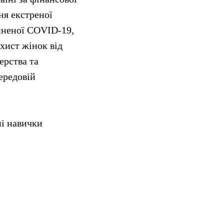
ня екстреної
иненої COVID-19,
ахист жінок від
ерства та
ередовій
ні навички