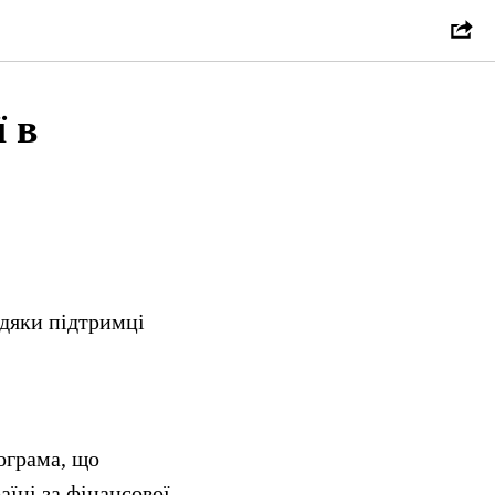
 в
дяки підтримці
ограма, що
їні за фінансової