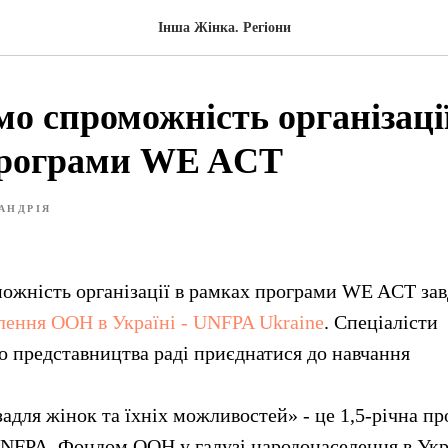
Інша Жінка. Регіони
о спроможність організації
програми WE ACT
АНДРІЯ
жність організації в рамках програми WE ACT зав
ення ООН в Україні - UNFPA Ukraine
. Спеціалісти
о представництва раді приєднатися до навчання
для жінок та їхніх можливостей» - це 1,5-річна пр
NFPA, Фондом ООН у галузі народонаселення в Укра