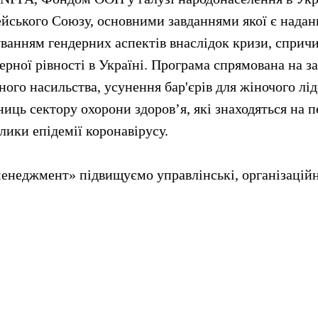
йського Союзу, основними завданнями якої є надан
уванням гендерних аспектів внаслідок кризи, сприч
ерної рівності в Україні. Програма спрямована на з
ого насильства, усунення бар'єрів для жіночого лід
иць сектору охорони здоров’я, які знаходяться на п
лики епідемії коронавірусу.
енеджмент» підвищуємо управлінські, організацій