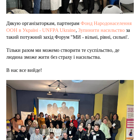
Дякую організаторкам, партнерам
Фонд Народонаселення
ООН в Україні - UNFPA Ukraine
,
Зупинити насильство
за
такий потужний захід Форум "МИ - вільні, рівні, сильні'.
Тільки разом ми можемо створити те суспільство, де
людина зможе жити без страху і насильства.
В нас все вийде!