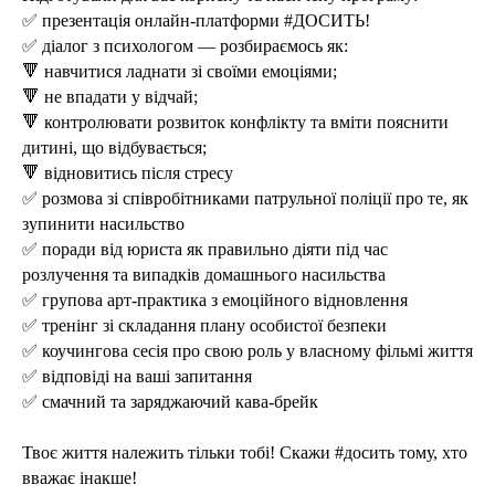
✅ презентація онлайн-платформи #ДОСИТЬ!
✅ діалог з психологом — розбираємось як:
🔻 навчитися ладнати зі своїми емоціями;
🔻 не впадати у відчай;
🔻 контролювати розвиток конфлікту та вміти пояснити
дитині, що відбувається;
🔻 відновитись після стресу
✅ розмова зі співробітниками патрульної поліції про те, як
зупинити насильство
✅ поради від юриста як правильно діяти під час
розлучення та випадків домашнього насильства
✅ групова арт-практика з емоційного відновлення
✅ тренінг зі складання плану особистої безпеки
✅ коучингова сесія про свою роль у власному фільмі життя
✅ відповіді на ваші запитання
✅ смачний та заряджаючий кава-брейк
Твоє життя належить тільки тобі! Скажи #досить тому, хто
вважає інакше!