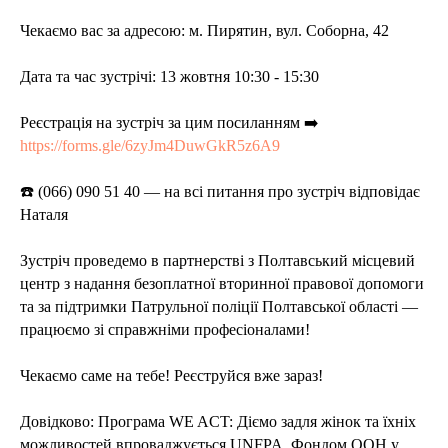
Чекаємо вас за адресою: м. Пирятин, вул. Соборна, 42
Дата та час зустрічі: 13 жовтня 10:30 - 15:30
Реєстрація на зустріч за цим посиланням ➡️
https://forms.gle/6zyJm4DuwGkR5z6A9
☎️ (066) 090 51 40 — на всі питання про зустріч відповідає
Наталя
Зустріч проведемо в партнерстві з Полтавський місцевий
центр з надання безоплатної вторинної правової допомоги
та за підтримки Патрульної поліції Полтавської області —
працюємо зі справжніми професіоналами!
Чекаємо саме на тебе! Реєструйся вже зараз!
Довідково: Програма WE ACT: Діємо задля жінок та їхніх
можливостей впроваджується UNFPA, Фондом ООН у