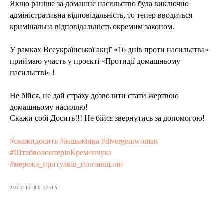
Якщо раніше за домашнє насильство була виключно
адміністративна відповідальність, то тепер вводиться
кримінальна відповідальність окремим законом.
У рамках Всеукраїнської акції «16 днів проти насильства»
приймаю участь у проєкті «Протидії домашньому
насильстві» !
Не бійся, не дай страху дозволити стати жертвою
домашньому насиллю!
Скажи собі Досить!!! Не бійся звернутись за допомогою!
#скажидосить
#іншажінка
#divergentwoman
#ШтабволонтерівКременчука
#мережа_притулків_полтавщини
2021-12-03 17:15